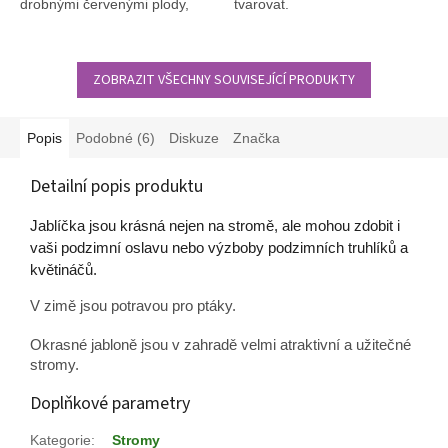
drobnými červenými plody,
tvarovat.
které zdobí strom až do zimy.
ZOBRAZIT VŠECHNY SOUVISEJÍCÍ PRODUKTY
Popis
Podobné (6)
Diskuze
Značka
Detailní popis produktu
Jablíčka jsou krásná nejen na stromě, ale mohou zdobit i
vaši podzimní oslavu nebo výzboby podzimních truhlíků a
květináčů.
V zimě jsou potravou pro ptáky.
Okrasné jabloně jsou v zahradě velmi atraktivní a užitečné
stromy.
Doplňkové parametry
Kategorie
:
Stromy