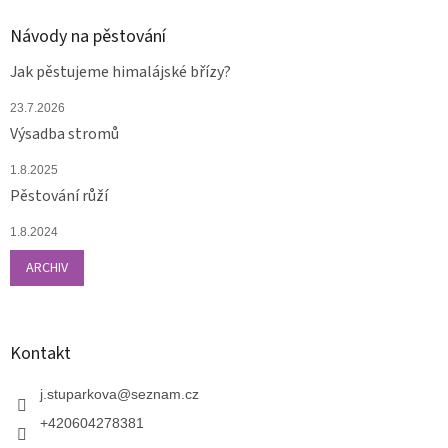
Návody na pěstování
Jak pěstujeme himalájské břízy?
23.7.2026
Výsadba stromů
1.8.2025
Pěstování růží
1.8.2024
ARCHIV
Kontakt
j.stuparkova
@
seznam.cz
+420604278381