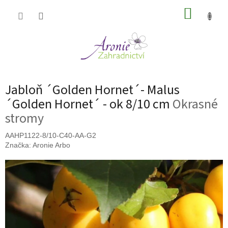
Přejít
NÁKUP
na
obsah
KOŠÍK
Jabloň ´Golden Hornet´- Malus
´Golden Hornet´ - ok 8/10 cm
Okrasné
stromy
AAHP1122-8/10-C40-AA-G2
Značka:
Aronie Arbo