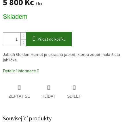
5 800 Kč
/ ks
Měrná
Skladem
cena:
Přidat do košíku
Jabloň Golden Hornet je okrasná jabloň, kterou zdobí malá žlutá
jablíčka.
Detailní informace
ZEPTAT SE
HLÍDAT
SDÍLET
Související produkty