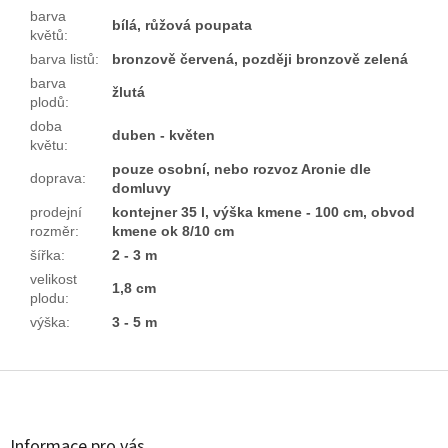
barva
bílá, růžová poupata
květů
:
barva listů
:
bronzově červená, později bronzově zelená
barva
žlutá
plodů
:
doba
duben - květen
květu
:
pouze osobní, nebo rozvoz Aronie dle
doprava
:
domluvy
prodejní
kontejner 35 l, výška kmene - 100 cm, obvod
rozměr
:
kmene ok 8/10 cm
šířka
:
2 - 3 m
velikost
1,8 cm
plodu
:
výška
:
3 - 5 m
Z
á
p
a
Informace pro vás