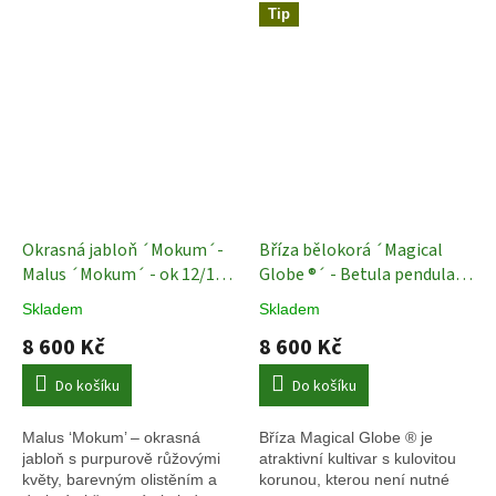
Tip
Okrasná jabloň ´Mokum´-
Bříza bělokorá ´Magical
Malus ´Mokum´ - ok 12/14
Globe ®´ - Betula pendula -
cm Exkluziv
Okrasné
ok 16/18
Okrasné stromy
Skladem
Skladem
jabloně
8 600 Kč
8 600 Kč
Do košíku
Do košíku
Malus ‘Mokum’ – okrasná
Bříza Magical Globe ® je
jabloň s purpurově růžovými
atraktivní kultivar s kulovitou
květy, barevným olistěním a
korunou, kterou není nutné