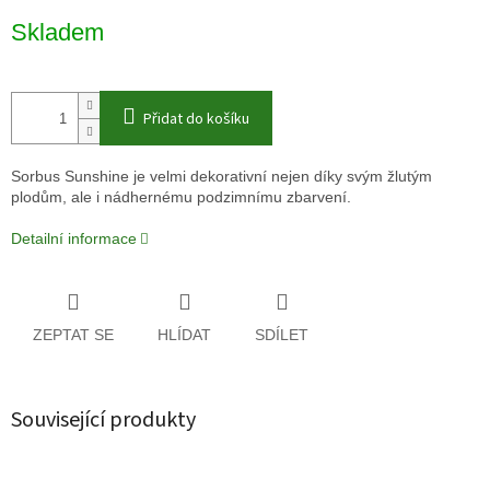
Měrná
Skladem
cena:
Přidat do košíku
Sorbus Sunshine je velmi dekorativní nejen díky svým žlutým
plodům, ale i nádhernému podzimnímu zbarvení.
Detailní informace
ZEPTAT SE
HLÍDAT
SDÍLET
Související produkty