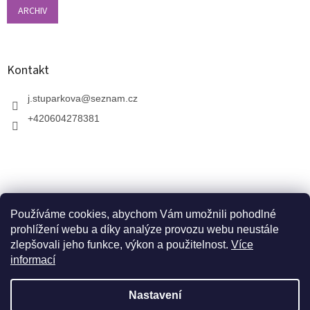
ARCHIV
Kontakt
j.stuparkova
@
seznam.cz
+420604278381
Používáme cookies, abychom Vám umožnili pohodlné
prohlížení webu a díky analýze provozu webu neustále
zlepšovali jeho funkce, výkon a použitelnost.
Více
informací
V zahradnictví je možné osobně vybírat stromy a
vzrostlé keře. Dopravu k vám domů zajistíme naší
Vytvořil Shoptet
dopravou. Otevřeno máme ve středu, v pátek a v neděli
Nastavení
od 10:00 - 17:00. V srpnu je nutné volat předem a