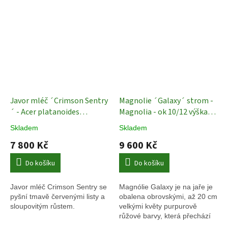
Javor mléč ´Crimson Sentry
Magnolie ´Galaxy´ strom -
´ - Acer platanoides
Magnolia - ok 10/12 výška
´Crimson Sentry´- ok 10/12
350 cm Exkluziv
Kvetoucí
Skladem
Skladem
cm
Okrasné stromy
stromy
7 800 Kč
9 600 Kč
Do košíku
Do košíku
Javor mléč Crimson Sentry se
Magnólie Galaxy je na jaře je
pyšní tmavě červenými listy a
obalena obrovskými, až 20 cm
sloupovitým růstem.
velkými květy purpurově
růžové barvy, která přechází
do červené.