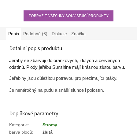
ZOBRAZIT VŠECHNY SOUVISEJÍCÍ PRODUKTY
Popis
Podobné (6)
Diskuze
Značka
Detailní popis produktu
Jeřáby se zbarvují do oranžových, žlutých a červených
odstínů.
Plody jeřábu Sunshine májí krásnou žlutou barvu.
Jeřabiny jsou důležitou potravou pro přezimující ptáky.
Je nenáročný na půdu a snáší slunce i polostín.
Doplňkové parametry
Kategorie
:
Stromy
barva plodů
:
žlutá