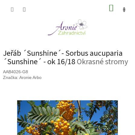
Přejít
NÁKUP
na
obsah
KOŠÍK
Jeřáb ´Sunshine´- Sorbus aucuparia
´Sunshine´ - ok 16/18
Okrasné stromy
AAB4026-G8
Značka:
Aronie Arbo