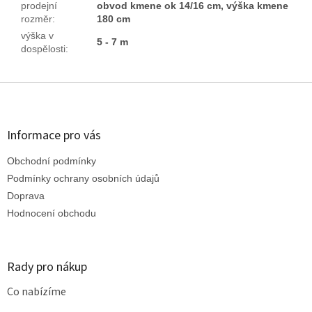
prodejní
obvod kmene ok 14/16 cm, výška kmene
rozměr
:
180 cm
výška v
5 - 7 m
dospělosti
:
Z
á
p
a
Informace pro vás
t
Obchodní podmínky
í
Podmínky ochrany osobních údajů
Doprava
Hodnocení obchodu
Rady pro nákup
Co nabízíme