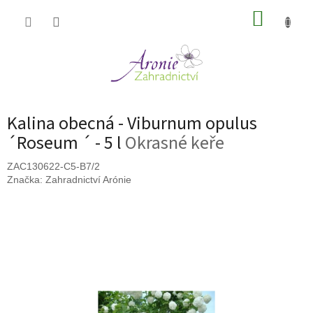
Přejít
NÁKUP
na
obsah
KOŠÍK
Kalina obecná - Viburnum opulus
´Roseum ´ - 5 l
Okrasné keře
ZAC130622-C5-B7/2
Značka:
Zahradnictví Arónie