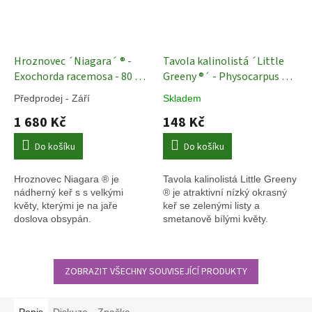
Hroznovec ´Niagara´ ® -
Tavola kalinolistá ´Little
Exochorda racemosa - 80 -
Greeny ®´ - Physocarpus op.
100 cm
Okrasné keře
Keře
Předprodej - Září
Skladem
1 680 Kč
148 Kč
Do košíku
Do košíku
Hroznovec Niagara ® je
Tavola kalinolistá Little Greeny
nádherný keř s s velkými
® je atraktivní nízký okrasný
květy, kterými je na jaře
keř se zelenými listy a
doslova obsypán.
smetanově bílými květy.
ZOBRAZIT VŠECHNY SOUVISEJÍCÍ PRODUKTY
Popis
Diskuze
Značka