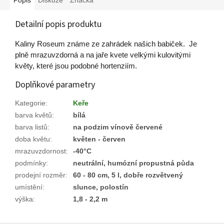
Detailní popis produktu
Kaliny Roseum známe ze zahrádek našich babiček. Je
plně mrazuvzdorná a na jaře kvete velkými kulovitými
květy, které jsou podobné hortenziím.
Doplňkové parametry
Kategorie
:
Keře
barva květů
:
bílá
barva listů
:
na podzim vínově červené
doba květu
:
květen - červen
mrazuvzdornost
:
-40°C
podmínky
:
neutrální, humózní propustná půda
prodejní rozměr
:
60 - 80 cm, 5 l, dobře rozvětvený
umístění
:
slunce, polostín
výška
:
1,8 - 2,2 m