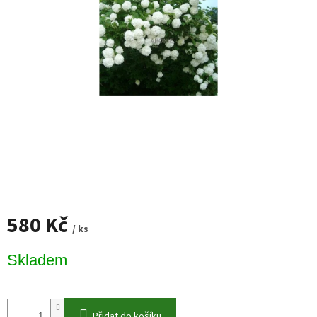
580 Kč
/ ks
Měrná
Skladem
cena:
Přidat do košíku