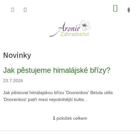
Přejít
NÁKUP
na
obsah
KOŠÍK
Novinky
V
Jak pěstujeme himalájské břízy?
ý
p
23.7.2026
i
Jak pěstovat himálajskou břízu 'Doorenbos' Betula utilis
s
'Doorenbos' patří mezi nejodolnější kultiv...
č
l
á
1
položek celkem
O
n
v
k
l
Z
ů
á