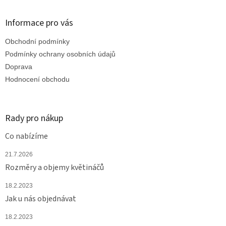
á
d
p
a
a
Informace pro vás
c
t
í
Obchodní podmínky
í
p
r
Podmínky ochrany osobních údajů
v
Doprava
k
Hodnocení obchodu
y
v
ý
p
Rady pro nákup
i
s
Co nabízíme
u
21.7.2026
Rozměry a objemy květináčů
18.2.2023
Jak u nás objednávat
18.2.2023