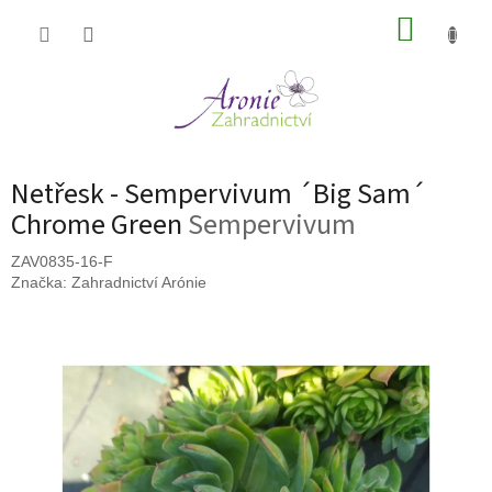
Přejít
NÁKUP
na
obsah
KOŠÍK
Netřesk - Sempervivum ´Big Sam´
Chrome Green
Sempervivum
ZAV0835-16-F
Značka:
Zahradnictví Arónie