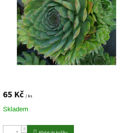
65 Kč
/ ks
Měrná
Skladem
cena:
Přidat do košíku