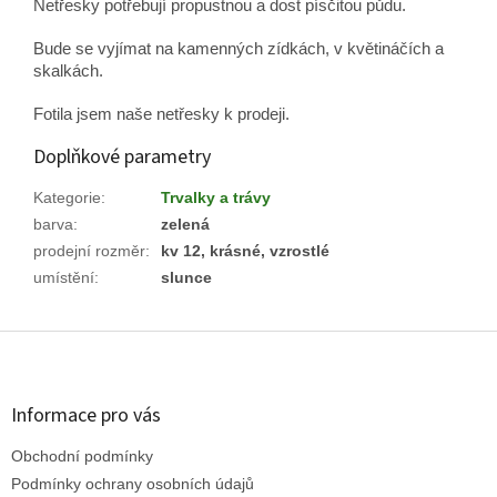
Netřesky potřebují propustnou a dost písčitou půdu.
Bude se vyjímat na kamenných zídkách, v květináčích a
skalkách.
Fotila jsem naše netřesky k prodeji.
Doplňkové parametry
Kategorie
:
Trvalky a trávy
barva
:
zelená
prodejní rozměr
:
kv 12, krásné, vzrostlé
umístění
:
slunce
Z
á
p
a
Informace pro vás
t
Obchodní podmínky
í
Podmínky ochrany osobních údajů