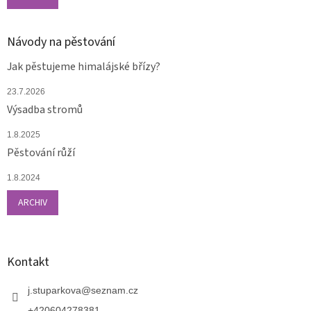
Návody na pěstování
Jak pěstujeme himalájské břízy?
23.7.2026
Výsadba stromů
1.8.2025
Pěstování růží
1.8.2024
ARCHIV
Kontakt
j.stuparkova
@
seznam.cz
+420604278381