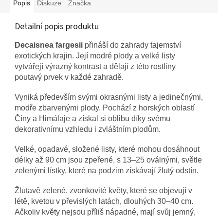
Popis
Diskuze
Značka
Detailní popis produktu
Decaisnea fargesii
přináší do zahrady tajemství
exotických krajin. Její modré plody a velké listy
vytvářejí výrazný kontrast a dělají z této rostliny
poutavý prvek v každé zahradě.
Vyniká především svými okrasnými listy a jedinečnými,
modře zbarvenými plody. Pochází z horských oblastí
Číny a Himálaje a získal si oblibu díky svému
dekorativnímu vzhledu i zvláštním plodům.
Velké, opadavé, složené listy, které mohou dosáhnout
délky až 90 cm jsou zpeřené, s 13–25 oválnými, světle
zelenými lístky, které na podzim získávají žlutý odstín.
Žlutavě zelené, zvonkovité květy, které se objevují v
létě, kvetou v převislých latách, dlouhých 30–40 cm.
Ačkoliv květy nejsou příliš nápadné, mají svůj jemný,