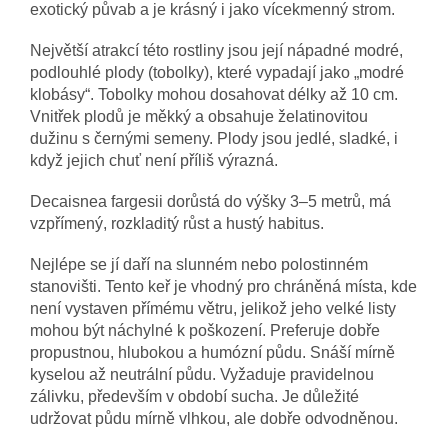
exotický půvab a je krásný i jako vícekmenný strom.
Největší atrakcí této rostliny jsou její nápadné modré,
podlouhlé plody (tobolky), které vypadají jako „modré
klobásy“. Tobolky mohou dosahovat délky až 10 cm.
Vnitřek plodů je měkký a obsahuje želatinovitou
dužinu s černými semeny. Plody jsou jedlé, sladké, i
když jejich chuť není příliš výrazná.
Decaisnea fargesii dorůstá do výšky 3–5 metrů, má
vzpřímený, rozkladitý růst a hustý habitus.
Nejlépe se jí daří na slunném nebo polostinném
stanovišti. Tento keř je vhodný pro chráněná místa, kde
není vystaven přímému větru, jelikož jeho velké listy
mohou být náchylné k poškození. Preferuje dobře
propustnou, hlubokou a humózní půdu. Snáší mírně
kyselou až neutrální půdu. Vyžaduje pravidelnou
zálivku, především v období sucha. Je důležité
udržovat půdu mírně vlhkou, ale dobře odvodněnou.