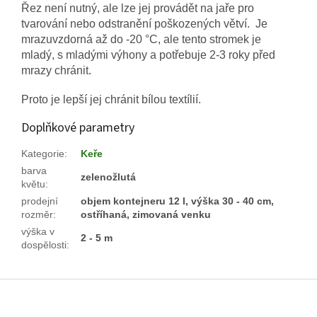
Řez není nutný, ale lze jej provádět na jaře pro
tvarování nebo odstranění poškozených větví. Je
mrazuvzdorná až do -20 °C, ale tento stromek je
mladý, s mladými výhony a potřebuje 2-3 roky před
mrazy chránit.
Proto je lepší jej chránit bílou textílií.
Doplňkové parametry
Kategorie
:
Keře
barva
zelenožlutá
květu
:
prodejní
objem kontejneru 12 l, výška 30 - 40 cm,
rozměr
:
ostříhaná, zimovaná venku
výška v
2 - 5 m
dospělosti
:
Z
á
p