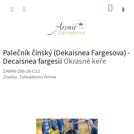
Přejít
NÁKUP
na
obsah
KOŠÍK
Palečník čínský (Dekaisnea Fargesova) -
Decaisnea fargesii
Okrasné keře
ZAMW-298-26-C12
Značka:
Zahradnictví Arónie