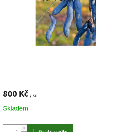
800 Kč
/ ks
Měrná
Skladem
cena:
Přidat do košíku