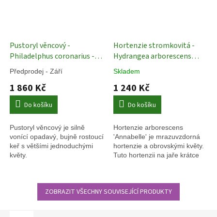
Pustoryl věncový -
Hortenzie stromkovitá -
Philadelphus coronarius -
Hydrangea arborescens
nepravý jasmín - 12 l
´Annabelle´ - 110 - 120 cm,
Předprodej - Září
Skladem
Okrasné keře
12 l
Okrasné keře
1 860 Kč
1 240 Kč
Do košíku
Do košíku
Pustoryl věncový je silně
Hortenzie arborescens
vonící opadavý, bujně rostoucí
'Annabelle' je mrazuvzdorná
keř s většími jednoduchými
hortenzie a obrovskými květy.
květy.
Tuto hortenzii na jaře krátce
ostříháme na ježka a bude
krásně kvést.
ZOBRAZIT VŠECHNY SOUVISEJÍCÍ PRODUKTY