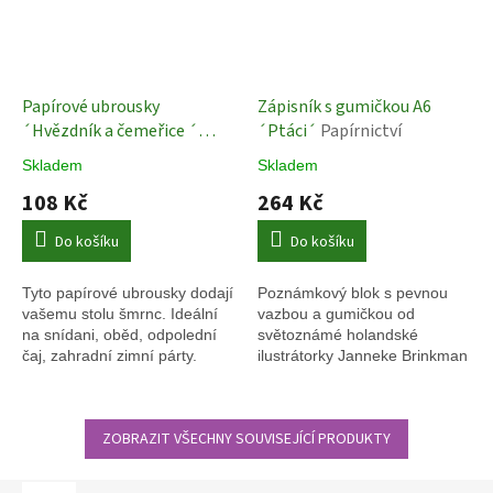
Papírové ubrousky
Zápisník s gumičkou A6
´Hvězdník a čemeřice ´
´Ptáci´
Papírnictví
Janneke Brinkman-
Skladem
Skladem
Salentijn
Ubrousky s
108 Kč
264 Kč
květinami
Do košíku
Do košíku
Tyto papírové ubrousky dodají
Poznámkový blok s pevnou
vašemu stolu šmrnc. Ideální
vazbou a gumičkou od
na snídani, oběd, odpolední
světoznámé holandské
čaj, zahradní zimní párty.
ilustrátorky Janneke Brinkman
s krásnou ilustrací ptáčků.
ZOBRAZIT VŠECHNY SOUVISEJÍCÍ PRODUKTY