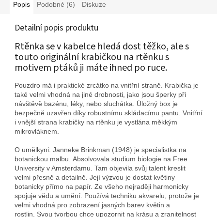
Popis
Podobné (6)
Diskuze
Detailní popis produktu
Rtěnka se v kabelce hledá dost těžko, ale s
touto originální krabičkou na rtěnku s
motivem ptáků ji máte ihned po ruce.
Pouzdro má i praktické zrcátko na vnitřní straně. Krabička je
také velmi vhodná na jiné drobnosti, jako jsou šperky při
návštěvě bazénu, léky, nebo sluchátka. Úložný box je
bezpečně uzavřen díky robustnímu skládacímu pantu. Vnitřní
i vnější strana krabičky na rtěnku je vystlána měkkým
mikrovláknem.
O umělkyni: Janneke Brinkman (1948) je specialistka na
botanickou malbu. Absolvovala studium biologie na Free
University v Amsterdamu. Tam objevila svůj talent kreslit
velmi přesně a detailně. Její výzvou je dostat květiny
botanicky přímo na papír. Ze všeho nejraději harmonicky
spojuje vědu a umění. Používá techniku ​​akvarelu, protože je
velmi vhodná pro zobrazení jasných barev květin a
rostlin. Svou tvorbou chce upozornit na krásu a zranitelnost