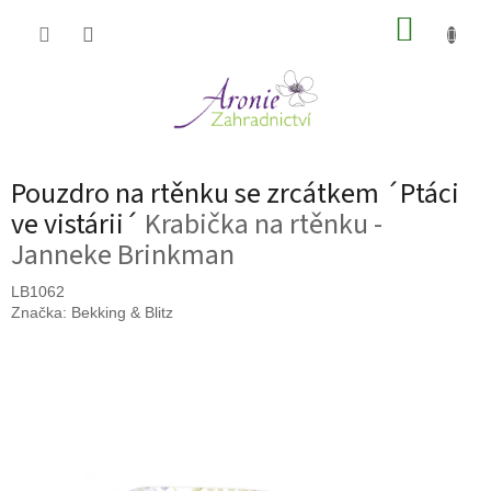
Přejít
NÁKUP
na
obsah
KOŠÍK
Pouzdro na rtěnku se zrcátkem ´Ptáci
ve vistárii´
Krabička na rtěnku -
Janneke Brinkman
LB1062
Značka:
Bekking & Blitz