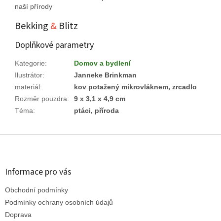
naší přírody
Bekking
&
Blitz
Doplňkové parametry
Kategorie
:
Domov a bydlení
Ilustrátor
:
Janneke Brinkman
materiál
:
kov potažený mikrovláknem, zrcadlo
Rozměr pouzdra
:
9 x 3,1 x 4,9 cm
Téma
:
ptáci, příroda
Z
á
p
a
Informace pro vás
t
Obchodní podmínky
í
Podmínky ochrany osobních údajů
Doprava