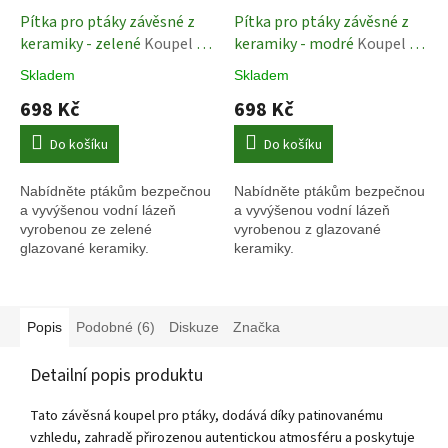
Pítka pro ptáky závěsné z
Pítka pro ptáky závěsné z
keramiky - zelené
Koupel a
keramiky - modré
Koupel a
pítka pro ptáky
pítka pro ptáky
Skladem
Skladem
698 Kč
698 Kč
Do košíku
Do košíku
Nabídněte ptákům bezpečnou
Nabídněte ptákům bezpečnou
a vyvýšenou vodní lázeň
a vyvýšenou vodní lázeň
vyrobenou ze zelené
vyrobenou z glazované
glazované keramiky.
keramiky.
Popis
Podobné (6)
Diskuze
Značka
Detailní popis produktu
Tato závěsná koupel pro ptáky, dodává díky patinovanému
vzhledu, zahradě přirozenou autentickou atmosféru a poskytuje