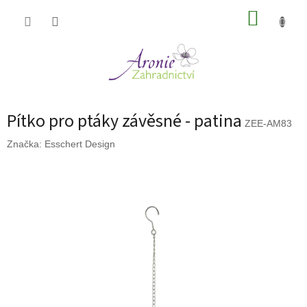
Přejít
NÁKUP
na
obsah
KOŠÍK
Pítko pro ptáky závěsné - patina
ZEE-AM83
Značka:
Esschert Design