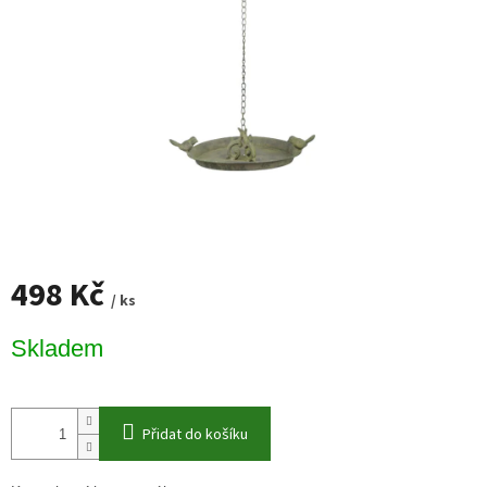
498 Kč
/ ks
Měrná
Skladem
cena:
Přidat do košíku