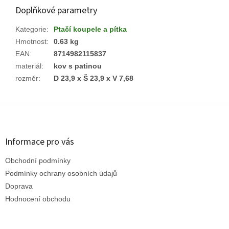
Doplňkové parametry
Kategorie
:
Ptačí koupele a pítka
Hmotnost
:
0.63 kg
EAN
:
8714982115837
materiál
:
kov s patinou
rozměr
:
D 23,9 x Š 23,9 x V 7,68
Z
á
p
a
Informace pro vás
t
Obchodní podmínky
í
Podmínky ochrany osobních údajů
Doprava
Hodnocení obchodu