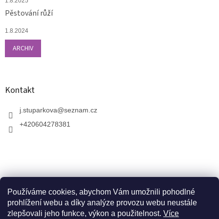
1.8.2025
Pěstování růží
1.8.2024
ARCHIV
Kontakt
j.stuparkova
@
seznam.cz
+420604278381
Používáme cookies, abychom Vám umožnili pohodlné
prohlížení webu a díky analýze provozu webu neustále
zlepšovali jeho funkce, výkon a použitelnost.
Více