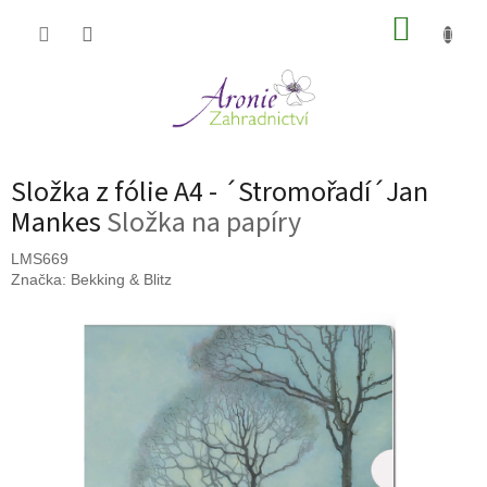
Přejít
NÁKUP
na
obsah
KOŠÍK
Složka z fólie A4 - ´Stromořadí´Jan
Mankes
Složka na papíry
LMS669
Značka:
Bekking & Blitz