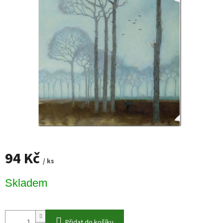
94 Kč
/ ks
Měrná
Skladem
cena:
Přidat do košíku