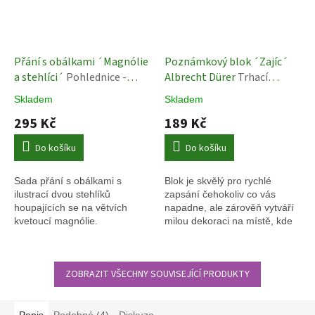
Přání s obálkami ´Magnólie
Poznámkový blok ´Zajíc´
a stehlíci´
Pohlednice -
Albrecht Dürer
Trhací
Janneke Brinkman
bloček
Skladem
Skladem
295 Kč
189 Kč
Do košíku
Do košíku
Sada přání s obálkami s
Blok je skvělý pro rychlé
ilustrací dvou stehlíků
zapsání čehokoliv co vás
houpajících se na větvích
napadne, ale zárověň vytváří
kvetoucí magnólie.
milou dekoraci na místě, kde
je umístěn.
ZOBRAZIT VŠECHNY SOUVISEJÍCÍ PRODUKTY
Popis
Podobné (4)
Diskuze