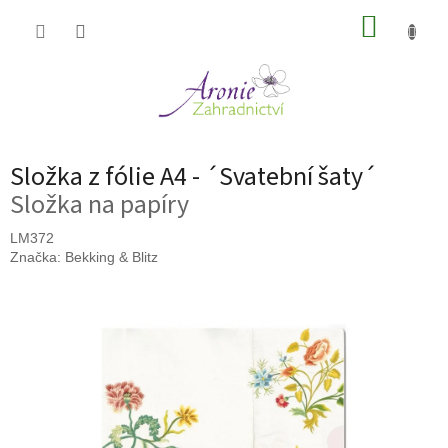
Přejít
NÁKUP
na
obsah
KOŠÍK
Složka z fólie A4 - ´Svatební šaty´
Složka na papíry
LM372
Značka:
Bekking & Blitz