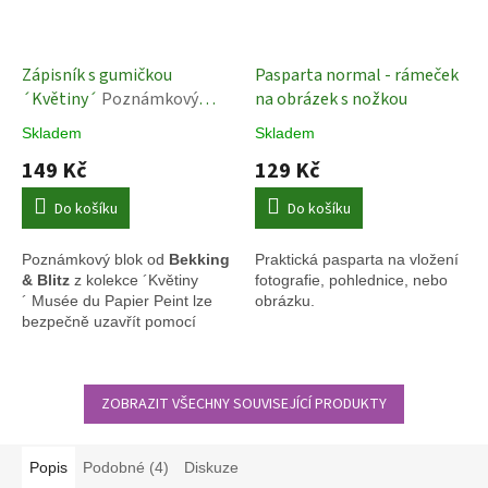
Zápisník s gumičkou
Pasparta normal - rámeček
´Květiny´
Poznámkový
na obrázek s nožkou
blok ´Květiny´
Skladem
Skladem
149 Kč
129 Kč
Do košíku
Do košíku
Poznámkový blok od
Bekking
Praktická pasparta na vložení
& Blitz
z kolekce ´Květiny
fotografie, pohlednice, nebo
´
Musée du Papier Peint lze
obrázku.
bezpečně uzavřít pomocí
gumičky.
ZOBRAZIT VŠECHNY SOUVISEJÍCÍ PRODUKTY
Popis
Podobné (4)
Diskuze