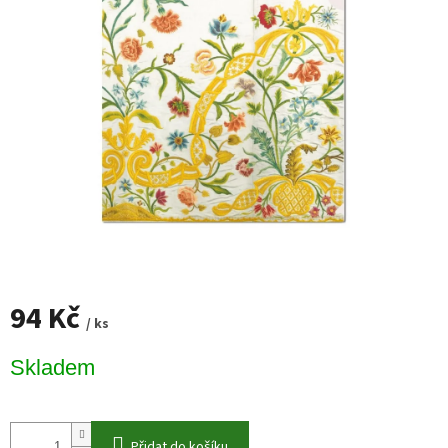
94 Kč
/ ks
Měrná
Skladem
cena:
Přidat do košíku