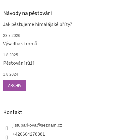
Návody na pěstování
Jak pěstujeme himalájské břízy?
23.7.2026
Výsadba stromů
1.8.2025
Pěstování růží
1.8.2024
ARCHIV
Kontakt
j.stuparkova
@
seznam.cz
+420604278381