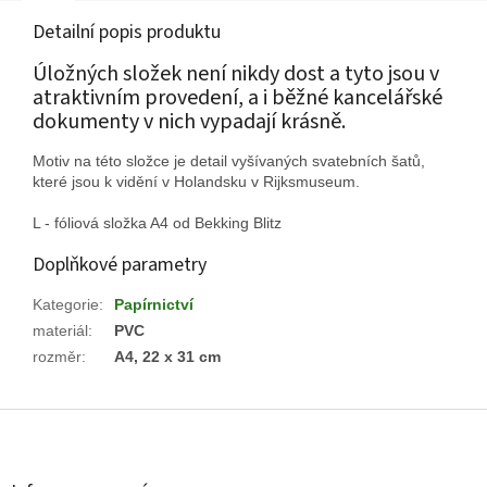
Detailní popis produktu
Úložných složek není nikdy dost a tyto jsou v
atraktivním provedení, a i běžné kancelářské
dokumenty v nich vypadají krásně.
Motiv na této složce je detail vyšívaných svatebních šatů,
které jsou k vidění v Holandsku v Rijksmuseum.
L - fóliová složka A4 od Bekking Blitz
Doplňkové parametry
Kategorie
:
Papírnictví
materiál
:
PVC
rozměr
:
A4, 22 x 31 cm
Z
á
p