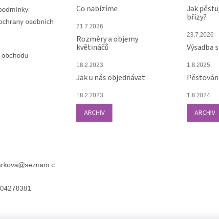
Co nabízíme
Jak pěstu
podmínky
břízy?
ochrany osobních
21.7.2026
23.7.2026
Rozměry a objemy
květináčů
Výsadba 
 obchodu
18.2.2023
1.8.2025
Jak u nás objednávat
Pěstování
18.2.2023
1.8.2024
ARCHIV
ARCHIV
arkova
@
seznam.c
04278381