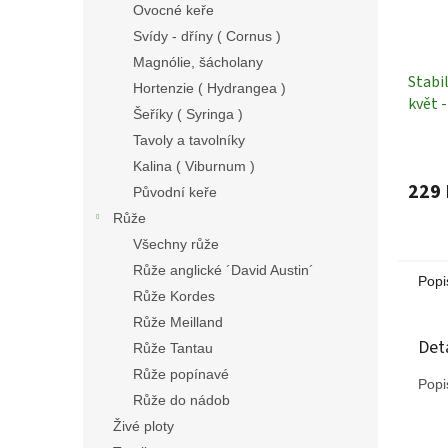
Ovocné keře
Svídy - dříny ( Cornus )
Magnólie, šácholany
Stabi
Hortenzie ( Hydrangea )
květ 
Šeříky ( Syringa )
2 kus
Tavoly a tavolníky
Rostl
Kalina ( Viburnum )
229 
Původní keře
Růže
Všechny růže
Růže anglické ´David Austin´
Popi
Růže Kordes
Růže Meilland
Det
Růže Tantau
Růže popínavé
Popi
Růže do nádob
Živé ploty