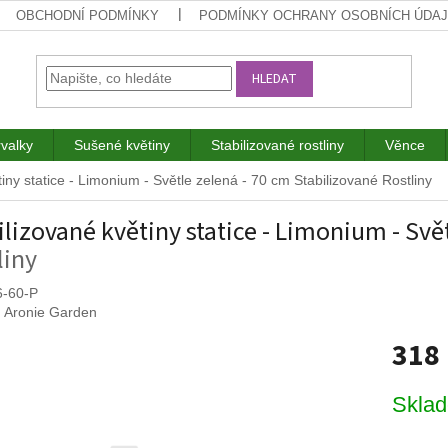
OBCHODNÍ PODMÍNKY
PODMÍNKY OCHRANY OSOBNÍCH ÚDA
HLEDAT
rvalky
Sušené květiny
Stabilizované rostliny
Věnce
tiny statice - Limonium - Světle zelená - 70 cm
Stabilizované Rostliny
ilizované květiny statice - Limonium - Svě
liny
6-60-P
:
Aronie Garden
318
Měrná
Skla
cena: