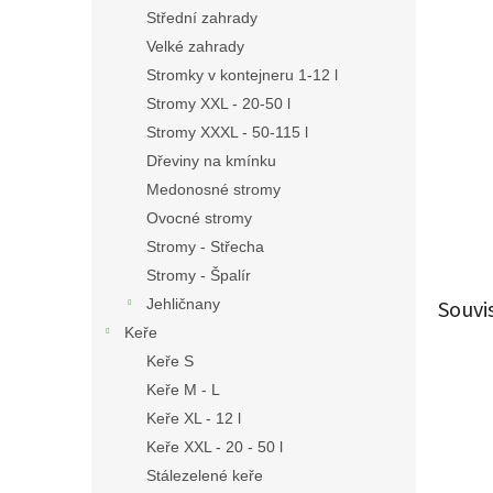
n
Střední zahrady
e
Velké zahrady
l
Stromky v kontejneru 1-12 l
Stromy XXL - 20-50 l
Stromy XXXL - 50-115 l
Dřeviny na kmínku
Medonosné stromy
Ovocné stromy
Stromy - Střecha
Stromy - Špalír
Souvi
Jehličnany
Keře
Keře S
Keře M - L
Keře XL - 12 l
Keře XXL - 20 - 50 l
Stálezelené keře