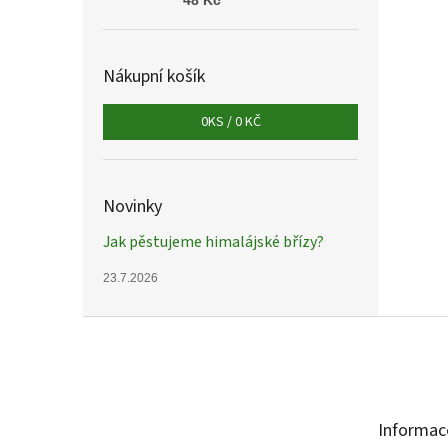
48 Kč
Nákupní košík
0
KS /
0 KČ
Novinky
Jak pěstujeme himalájské břízy?
23.7.2026
Z
á
p
a
t
Informac
í