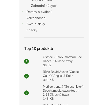
Zahradní nábytek
Domov a bydlení
Velkoobchod
Akce a slevy
Značky
Top 10 produktů
Ostřice - Carex morrowii ´Ice
Dance´
Okrasné trávy
98 Kč
Růže David Austin ´Gabriel
Oak ®´
Anglická Růže
390 Kč
Metlice trsnatá ´Goldschleier´-
Deschampsia caespitosa -
1,5 l
Okrasná tráva
145 Kč