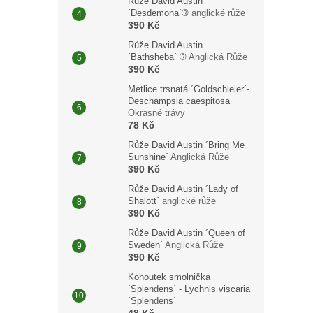
Růže David Austin
´Desdemona´®
anglické růže
390 Kč
Růže David Austin
´Bathsheba´ ®
Anglická Růže
390 Kč
Metlice trsnatá ´Goldschleier´-
Deschampsia caespitosa
Okrasné trávy
78 Kč
Růže David Austin ´Bring Me
Sunshine´
Anglická Růže
390 Kč
Růže David Austin ´Lady of
Shalott´
anglické růže
390 Kč
Růže David Austin ´Queen of
Sweden´
Anglická Růže
390 Kč
Kohoutek smolnička
´Splendens´ - Lychnis viscaria
´Splendens´