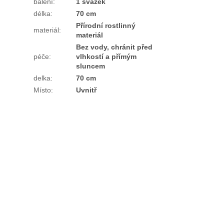
balení
:
1 svazek
délka
:
70 cm
Přírodní rostlinný
materiál
:
materiál
Bez vody, chránit před
péče
:
vlhkostí a přímým
sluncem
delka
:
70 cm
Místo
:
Uvnitř