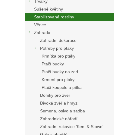
Trvalky
Sušené květiny
Stabilizované rostliny
Věnce
Zahrada
Zahradní dekorace
Potřeby pro ptáky
Krmítka pro ptáky
Ptačí budky
Ptačí budky na zeď
Krmení pro ptáky
Ptačí koupele a pítka
Domky pro zvěř
Divoká zvěř a hmyz
Semena, osivo a sadba
Zahradnické nářadí
Zahradní rukavice 'Kent & Stowe´
Grily a ohniště