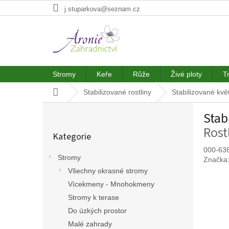
Přejít
j.stuparkova@seznam.cz
na
obsah
Stromy
Keře
Růže
Živé ploty
T
Domů
Stabilizované rostliny
Stabilizované kvě
P
Stab
o
Přeskočit
s
Rost
Kategorie
kategorie
t
r
000-63
Stromy
Značka
a
Všechny okrasné stromy
n
n
Vícekmeny - Mnohokmeny
í
Stromy k terase
p
Do úzkých prostor
a
Malé zahrady