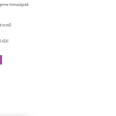
jeme himalájské
stromů
 růží