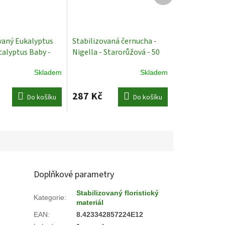
vaný Eukalyptus
Stabilizovaná černucha -
calyptus Baby -
Nigella - Starorůžová - 50
vená - 150 g
cm
Stabilizované Rostliny
Skladem
Skladem
vané Rostliny
287 Kč
Do košíku
Do košíku
Doplňkové parametry
Stabilizovaný floristický
Kategorie
:
materiál
EAN
:
8.423342857224E12