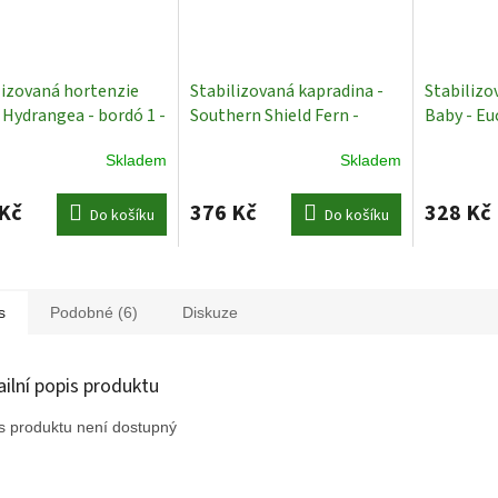
lizovaná hortenzie
Stabilizovaná kapradina -
Stabilizo
- Hydrangea - bordó 1 -
Southern Shield Fern -
Baby - Eu
y
Stabilizované
Stříbrná - 15 ks
Tmavě čer
Skladem
Skladem
iny
Stabilizované rostliny
Stabilizo
Kč
376 Kč
328 Kč
Do košíku
Do košíku
s
Podobné (6)
Diskuze
ailní popis produktu
s produktu není dostupný