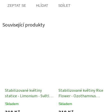
ZEPTAT SE
HLÍDAT
SDÍLET
Související produkty
Stabilizované květiny
Stabilizované květiny Rice
statice - Limonium - Světle
Flower - Ozothamnus
zelená - 70 cm
diosmifolius - Bělená - 60
Skladem
Skladem
Stabilizované Rostliny
cm
Stabilizované Rostliny