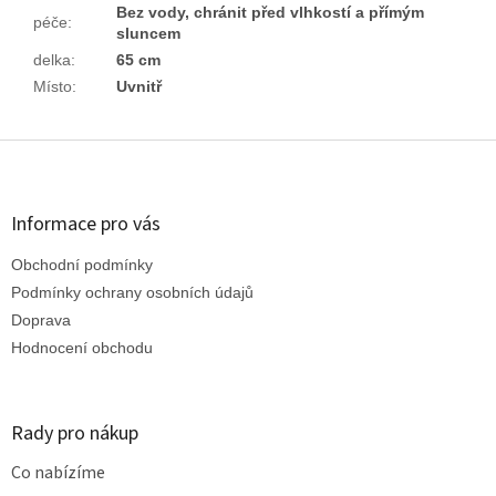
Bez vody, chránit před vlhkostí a přímým
péče
:
sluncem
delka
:
65 cm
Místo
:
Uvnitř
Z
á
p
a
Informace pro vás
t
Obchodní podmínky
í
Podmínky ochrany osobních údajů
Doprava
Hodnocení obchodu
Rady pro nákup
Co nabízíme