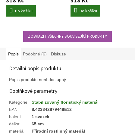
318 Kč
318 Kč
Do košíku
Do košíku
ZOBRAZIT VŠECHNY SOUVISEJÍCÍ PRODUKTY
Popis
Podobné (6)
Diskuze
Detailní popis produktu
Popis produktu není dostupný
Doplňkové parametry
Kategorie
:
Stabilizovaný floristický materiál
EAN
:
8.423342879448E12
balení
:
1 svazek
délka
:
65 cm
materiál
:
Přírodní rostlinný materiál