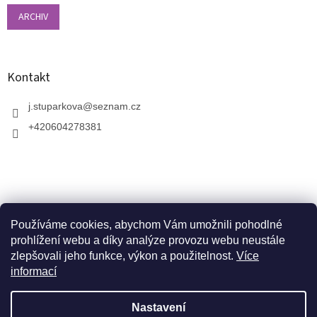
ARCHIV
Kontakt
j.stuparkova
@
seznam.cz
+420604278381
Používáme cookies, abychom Vám umožnili pohodlné
prohlížení webu a díky analýze provozu webu neustále
zlepšovali jeho funkce, výkon a použitelnost.
Více
informací
V zahradnictví je možné osobně vybírat stromy a
vzrostlé keře. Dopravu k vám domů zajistíme naší
Vytvořil Shoptet
dopravou. Otevřeno máme ve středu, v pátek a v neděli
Nastavení