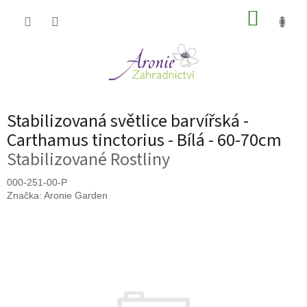
Přejít
NÁKUP
na
obsah
KOŠÍK
Stabilizovaná světlice barvířská -
Carthamus tinctorius - Bílá - 60-70cm
Stabilizované Rostliny
000-251-00-P
Značka:
Aronie Garden