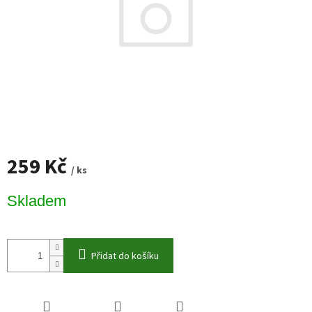
259 Kč
/ ks
Měrná
Skladem
cena:
Přidat do košíku