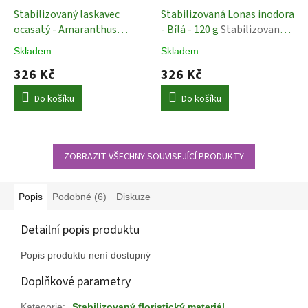
Stabilizovaný laskavec
Stabilizovaná Lonas inodora
ocasatý - Amaranthus
- Bílá - 120 g
Stabilizované
caudatus - Bordó - 50 - 80
Rostliny
Skladem
Skladem
Stabilizované Rostliny
326 Kč
326 Kč
Do košíku
Do košíku
ZOBRAZIT VŠECHNY SOUVISEJÍCÍ PRODUKTY
Popis
Podobné (6)
Diskuze
Detailní popis produktu
Popis produktu není dostupný
Doplňkové parametry
Kategorie
:
Stabilizovaný floristický materiál