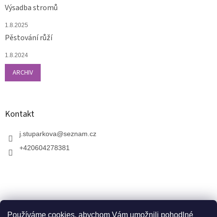
Výsadba stromů
1.8.2025
Pěstování růží
1.8.2024
ARCHIV
Kontakt
j.stuparkova
@
seznam.cz
+420604278381
Používáme cookies, abychom Vám umožnili pohodlné