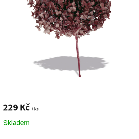
229 Kč
/ ks
Měrná
Skladem
cena: