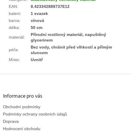
EAN
:
8.423342889737E12
balení
:
1 svazek
barva
:
vínová
délka
:
50 cm
Přírodní rostlinný materiál, napuštěný
materiál
:
glycerinem
Bez vody, chránit před vlhkostí a přímým
péče
:
sluncem
Místo
:
Uvnitř
Z
á
p
a
Informace pro vás
t
Obchodní podmínky
í
Podmínky ochrany osobních údajů
Doprava
Hodnocení obchodu