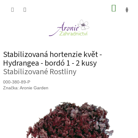
Přejít
NÁKUP
na
obsah
KOŠÍK
Stabilizovaná hortenzie květ -
Hydrangea - bordó 1 - 2 kusy
Stabilizované Rostliny
000-380-89-P
Značka:
Aronie Garden