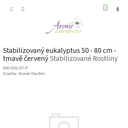
Přejít
NÁKUP
na
obsah
KOŠÍK
Stabilizovaný eukalyptus 50 - 80 cm -
tmavě červený
Stabilizované Rostliny
000-020-57-P
Značka:
Aronie Garden