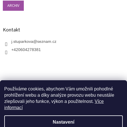
ARCHIV
Kontakt
j.stuparkova
@
seznam.cz
+420604278381
Používáme cookies, abychom Vám umožnili pohodlné
prohlížení webu a díky analýze provozu webu neustále
zlepšovali jeho funkce, výkon a použitelnost.
Více
informací
V zahradnictví je možné osobně vybírat stromy a
vzrostlé keře. Dopravu k vám domů zajistíme naší
Vytvořil Shoptet
dopravou. Otevřeno máme ve středu, v pátek a v neděli
Nastavení
od 10:00 - 17:00. V srpnu je nutné volat předem a