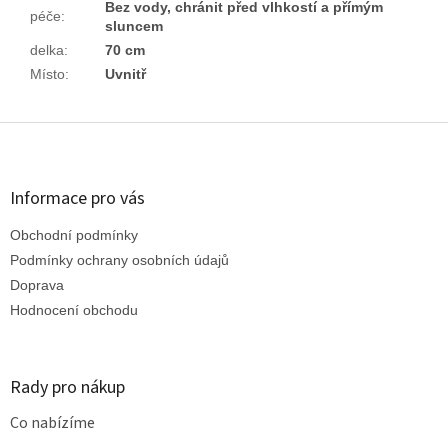
Bez vody, chránit před vlhkostí a přímým
péče
:
sluncem
delka
:
70 cm
Místo
:
Uvnitř
Z
á
p
a
Informace pro vás
t
Obchodní podmínky
í
Podmínky ochrany osobních údajů
Doprava
Hodnocení obchodu
Rady pro nákup
Co nabízíme