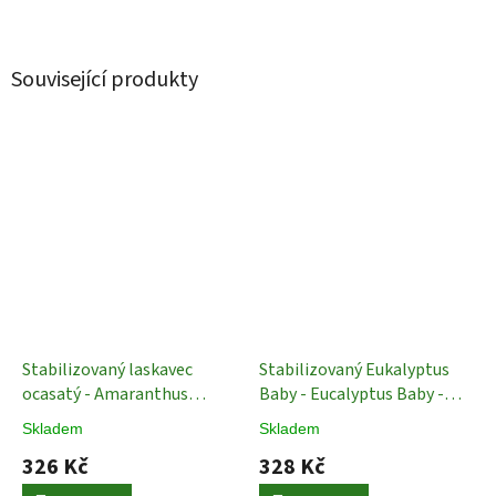
Související produkty
Stabilizovaný laskavec
Stabilizovaný Eukalyptus
ocasatý - Amaranthus
Baby - Eucalyptus Baby -
caudatus - Bordó - 50 - 80
Tmavě červená - 150 g
Skladem
Skladem
Stabilizované Rostliny
Stabilizované Rostliny
326 Kč
328 Kč