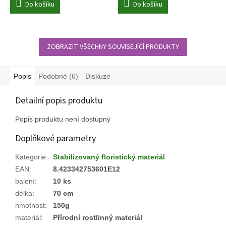
Do košíku
Do košíku
ZOBRAZIT VŠECHNY SOUVISEJÍCÍ PRODUKTY
Popis
Podobné (6)
Diskuze
Detailní popis produktu
Popis produktu není dostupný
Doplňkové parametry
Kategorie
:
Stabilizovaný floristický materiál
EAN
:
8.423342753601E12
balení
:
10 ks
délka
:
70 cm
hmotnost
:
150g
materiál
:
Přírodní rostlinný materiál