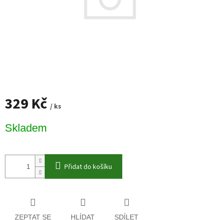
329 Kč
/ ks
Měrná
Skladem
cena:
Přidat do košíku
ZEPTAT SE
HLÍDAT
SDÍLET