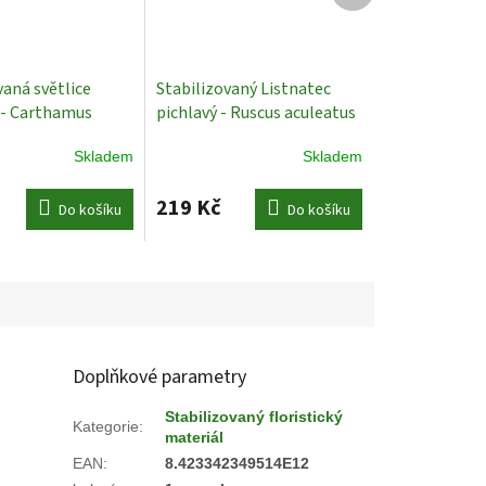
vaná světlice
Stabilizovaný Listnatec
 - Carthamus
pichlavý - Ruscus aculeatus
 - Bílá - 60-70cm
70/80 cm - tmavě červená
Skladem
Skladem
vané Rostliny
Stabilizované Rostliny
219 Kč
Do košíku
Do košíku
Doplňkové parametry
Stabilizovaný floristický
Kategorie
:
materiál
EAN
:
8.423342349514E12