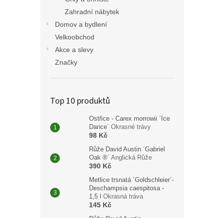
Zahradní nábytek
Domov a bydlení
Velkoobchod
Akce a slevy
Značky
Top 10 produktů
Ostřice - Carex morrowii ´Ice
Dance´
Okrasné trávy
98 Kč
Růže David Austin ´Gabriel
Oak ®´
Anglická Růže
390 Kč
Metlice trsnatá ´Goldschleier´-
Deschampsia caespitosa -
1,5 l
Okrasná tráva
145 Kč