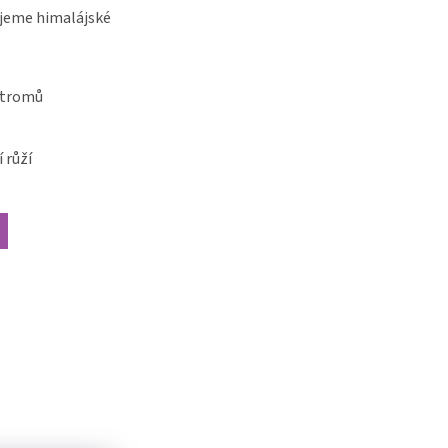
jeme himalájské
stromů
 růží