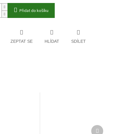
Přidat do košíku
ZEPTAT SE
HLÍDAT
SDÍLET
Další
produkt