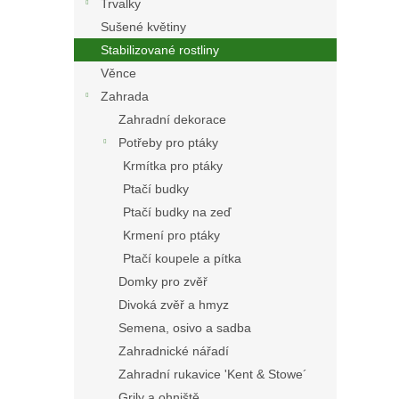
Trvalky
Sušené květiny
Stabilizované rostliny
Věnce
Zahrada
Zahradní dekorace
Potřeby pro ptáky
Krmítka pro ptáky
Ptačí budky
Ptačí budky na zeď
Krmení pro ptáky
Ptačí koupele a pítka
Domky pro zvěř
Divoká zvěř a hmyz
Semena, osivo a sadba
Zahradnické nářadí
Zahradní rukavice 'Kent & Stowe´
Grily a ohniště