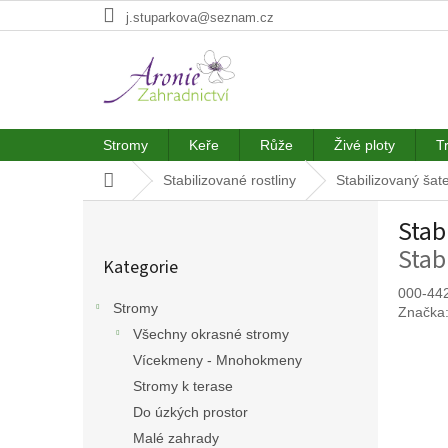
Přejít
j.stuparkova@seznam.cz
na
obsah
Stromy
Keře
Růže
Živé ploty
T
Domů
Stabilizované rostliny
Stabilizovaný šat
P
Stab
o
Přeskočit
s
Stab
Kategorie
kategorie
t
r
000-44
Stromy
Značka
a
Všechny okrasné stromy
n
n
Vícekmeny - Mnohokmeny
í
Stromy k terase
p
Do úzkých prostor
a
Malé zahrady