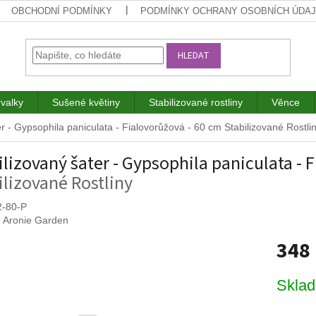
OBCHODNÍ PODMÍNKY
PODMÍNKY OCHRANY OSOBNÍCH ÚDA
HLEDAT
rvalky
Sušené květiny
Stabilizované rostliny
Věnce
er - Gypsophila paniculata - Fialovorůžová - 60 cm
Stabilizované Rostli
ilizovaný šater - Gypsophila paniculata - 
ilizované Rostliny
2-80-P
:
Aronie Garden
348
Měrná
Skla
cena: