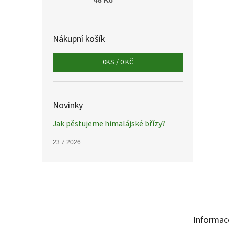
48 Kč
Nákupní košík
0
KS /
0 KČ
Novinky
Jak pěstujeme himalájské břízy?
23.7.2026
Z
á
p
a
t
Informac
í