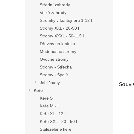
n
Střední zahrady
e
Velké zahrady
l
Stromky v kontejneru 1-12 l
Stromy XXL - 20-50 l
Stromy XXXL - 50-115 l
Dřeviny na kmínku
Medonosné stromy
Ovocné stromy
Stromy - Střecha
Stromy - Špalír
Souvi
Jehličnany
Keře
Keře S
Keře M - L
Keře XL - 12 l
Keře XXL - 20 - 50 l
Stálezelené keře