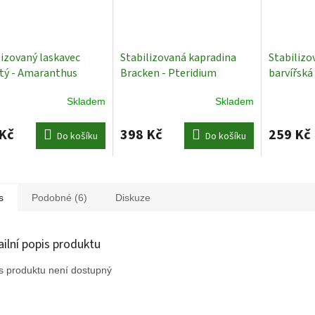
lizovaný laskavec
Stabilizovaná kapradina
Stabilizo
tý - Amaranthus
Bracken - Pteridium
barvířská
tus - Šedá - 50-80 cm
aquilinum - Tmavě červená
tinctorius
Skladem
Skladem
lizované Rostliny
- 10 ks
Stabilizované
Stabilizo
rostliny
Kč
398 Kč
259 Kč
Do košíku
Do košíku
s
Podobné (6)
Diskuze
ailní popis produktu
s produktu není dostupný