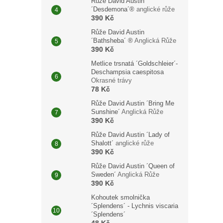
Růže David Austin
´Desdemona´®
anglické růže
390 Kč
Růže David Austin
´Bathsheba´ ®
Anglická Růže
390 Kč
Metlice trsnatá ´Goldschleier´-
Deschampsia caespitosa
Okrasné trávy
78 Kč
Růže David Austin ´Bring Me
Sunshine´
Anglická Růže
390 Kč
Růže David Austin ´Lady of
Shalott´
anglické růže
390 Kč
Růže David Austin ´Queen of
Sweden´
Anglická Růže
390 Kč
Kohoutek smolnička
´Splendens´ - Lychnis viscaria
´Splendens´