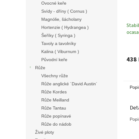
Ovocné keře
Svídy - dříny ( Cornus )
Magnólie, šácholany
Stabi
Hortenzie ( Hydrangea )
ocasa
Šeříky ( Syringa )
cauda
Tavoly a tavolníky
Stabi
Kalina ( Viburnum )
438 
Původní keře
Růže
Všechny růže
Růže anglické ´David Austin´
Popi
Růže Kordes
Růže Meilland
Det
Růže Tantau
Růže popínavé
Popi
Růže do nádob
Živé ploty