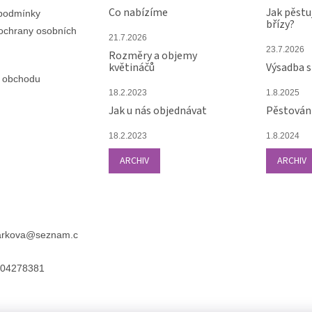
Co nabízíme
Jak pěstu
podmínky
břízy?
ochrany osobních
21.7.2026
23.7.2026
Rozměry a objemy
květináčů
Výsadba 
 obchodu
18.2.2023
1.8.2025
Jak u nás objednávat
Pěstování
18.2.2023
1.8.2024
ARCHIV
ARCHIV
arkova
@
seznam.c
04278381