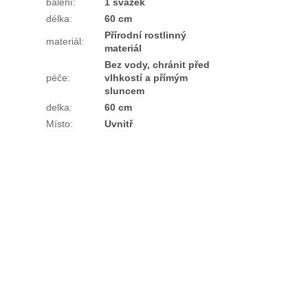
balení
:
1 svazek
délka
:
60 cm
Přírodní rostlinný
materiál
:
materiál
Bez vody, chránit před
péče
:
vlhkostí a přímým
sluncem
delka
:
60 cm
Místo
:
Uvnitř