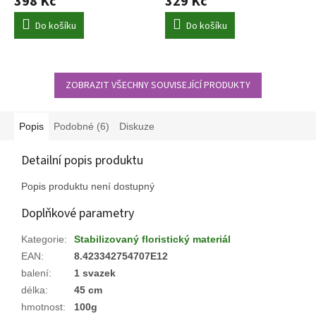
398 Kč
329 Kč
Do košíku
Do košíku
ZOBRAZIT VŠECHNY SOUVISEJÍCÍ PRODUKTY
Popis
Podobné (6)
Diskuze
Detailní popis produktu
Popis produktu není dostupný
Doplňkové parametry
Kategorie
:
Stabilizovaný floristický materiál
EAN
:
8.423342754707E12
balení
:
1 svazek
délka
:
45 cm
hmotnost
:
100g