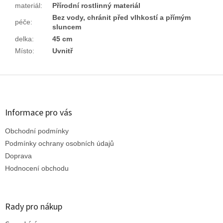
materiál
:
Přírodní rostlinný materiál
Bez vody, chránit před vlhkostí a přímým
péče
:
sluncem
delka
:
45 cm
Místo
:
Uvnitř
Z
á
p
a
Informace pro vás
t
Obchodní podmínky
í
Podmínky ochrany osobních údajů
Doprava
Hodnocení obchodu
Rady pro nákup