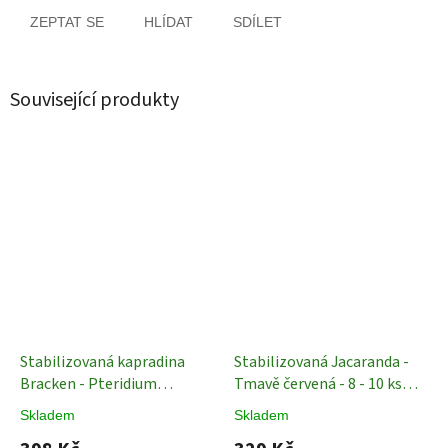
ZEPTAT SE
HLÍDAT
SDÍLET
Související produkty
Stabilizovaná kapradina
Stabilizovaná Jacaranda -
Bracken - Pteridium
Tmavě červená - 8 - 10 ks
aquilinum - Tmavě červená -
Stabilizované Rostliny
Skladem
Skladem
10 ks
Stabilizované rostliny