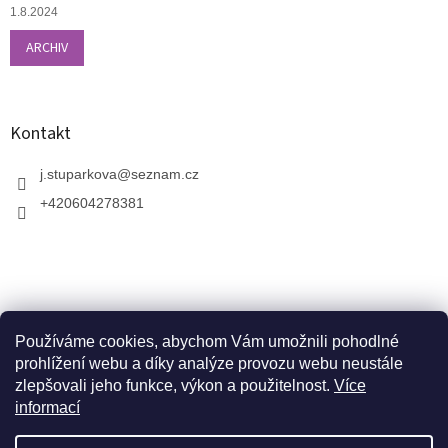
1.8.2024
ARCHIV
Kontakt
j.stuparkova
@
seznam.cz
+420604278381
Používáme cookies, abychom Vám umožnili pohodlné
prohlížení webu a díky analýze provozu webu neustále
zlepšovali jeho funkce, výkon a použitelnost.
Více
informací
V zahradnictví je možné osobně vybírat stromy a
vzrostlé keře. Dopravu k vám domů zajistíme naší
Vytvořil Shoptet