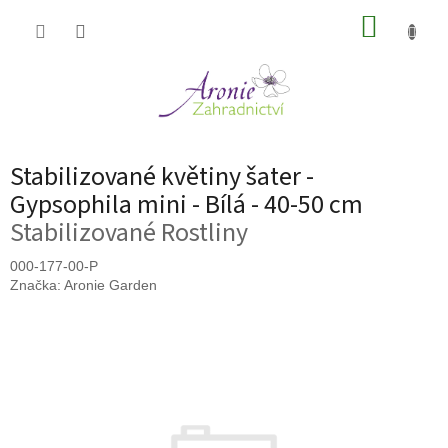
Přejít
NÁKUP
na
obsah
KOŠÍK
Stabilizované květiny šater -
Gypsophila mini - Bílá - 40-50 cm
Stabilizované Rostliny
000-177-00-P
Značka:
Aronie Garden