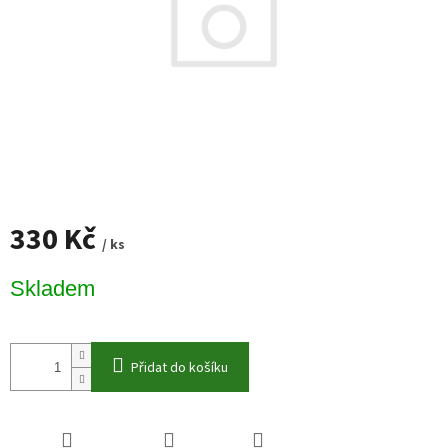
330 Kč
/ ks
Měrná
Skladem
cena:
Přidat do košíku