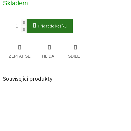
Skladem
cena:
Přidat do košíku
ZEPTAT SE
HLÍDAT
SDÍLET
Související produkty