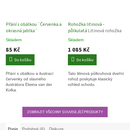
Přání s obálkou ´Červenka a
Rohožka litinová -
okrasná jablka´
půlkulatá
Litinová rohožka
Skladem
Skladem
85 Kč
1 085 Kč
Do košíku
Do košíku
Přání s obálkou a ilustrací
Tato litinová půlkruhová dveřní
červenky od slavného
rohož poskytuje klasický
ilustrátora Elwina van der
vzhled vchodu.
Kolka.
ZOBRAZIT VŠECHNY SOUVISEJÍCÍ PRODUKTY
Popis
Podobné (6)
Diskuze