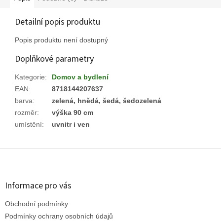
Detailní popis produktu
Popis produktu není dostupný
Doplňkové parametry
Kategorie
:
Domov a bydlení
EAN
:
8718144207637
barva
:
zelená, hnědá, šedá, šedozelená
rozměr
:
výška 90 cm
umístění
:
uvnitr i ven
Z
á
p
a
Informace pro vás
t
Obchodní podmínky
í
Podmínky ochrany osobních údajů