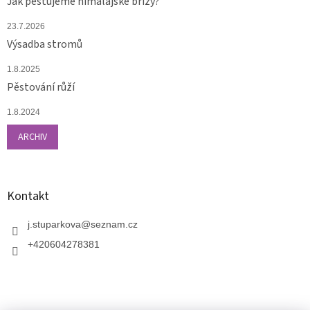
Jak pěstujeme himalájské břízy?
23.7.2026
Výsadba stromů
1.8.2025
Pěstování růží
1.8.2024
ARCHIV
Kontakt
j.stuparkova
@
seznam.cz
+420604278381