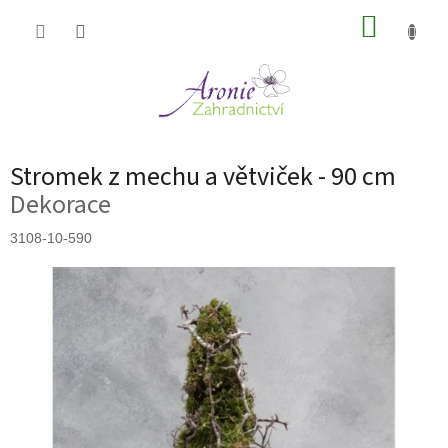
Přejít
NÁKUP
na
obsah
KOŠÍK
Stromek z mechu a větviček - 90 cm
Dekorace
3108-10-590