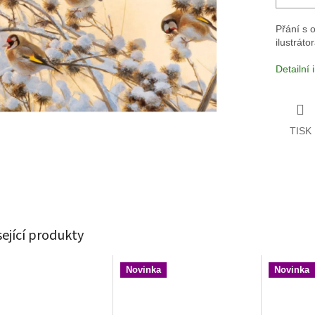
Přání s 
ilustráto
Detailní
TISK
sející produkty
Novinka
Novinka