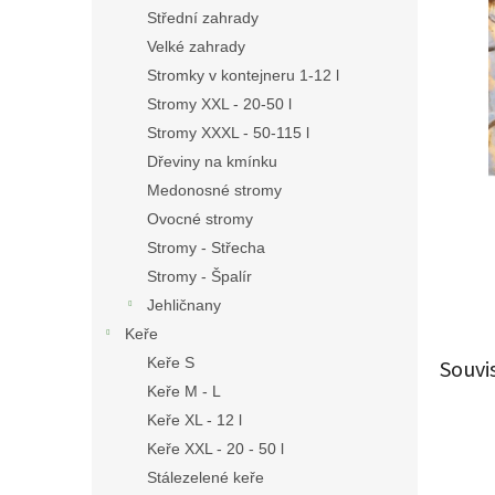
n
Střední zahrady
e
Velké zahrady
l
Stromky v kontejneru 1-12 l
Stromy XXL - 20-50 l
Stromy XXXL - 50-115 l
Dřeviny na kmínku
Medonosné stromy
Ovocné stromy
Stromy - Střecha
Stromy - Špalír
Jehličnany
Keře
Keře S
Souvi
Keře M - L
Keře XL - 12 l
Keře XXL - 20 - 50 l
Stálezelené keře