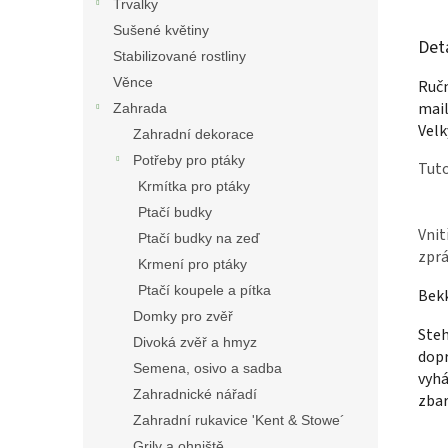
Trvalky
Sušené květiny
Det
Stabilizované rostliny
Věnce
Ručn
mail
Zahrada
Velk
Zahradní dekorace
Potřeby pro ptáky
Tuto
Krmítka pro ptáky
Ptačí budky
Vnit
Ptačí budky na zeď
zprá
Krmení pro ptáky
Ptačí koupele a pítka
Bek
Domky pro zvěř
Steh
Divoká zvěř a hmyz
dopr
Semena, osivo a sadba
vyhá
Zahradnické nářadí
zbar
Zahradní rukavice 'Kent & Stowe´
Grily a ohniště