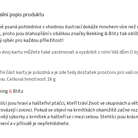
zahradu.
ailní popis produktu
ě psaná pohlednice s vhodnou ilustrací dokáže mnohem více než r
, proto jsou blahopřání s obálkou značky Bekking & Blitz tak oblí
ý výběr pro každou příležitost!
 dvoj kartu můžete také zarámovat a vyzdobit s nimi Váš dům či b
řní část karty je prázdná a je zde tedy dostatek prostoru pro vaši 
vu. Celková hmotnost 16 g
king
&
Blitz
líci jsou hraví a hašteřiví ptáčci, kteří tráví život ve skupinách a vě
ovázejí i zvonci. Pokud se objeví na krmítkách okamžitě začne roz
nějí sýkorky z krmítek a hašteří se i mezi sebou. Stehlíci jsou krás
vení a v přírodě je nepřehlédnete.