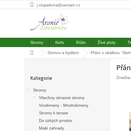
Přejít
j.stuparkova@seznam.cz
na
obsah
Stromy
Keře
Růže
Živé ploty
T
Domů
Domov a bydlení
Přání s obálkou ´Steh
P
Přán
o
Přeskočit
s
Kategorie
Značka
kategorie
t
r
Stromy
a
Všechny okrasné stromy
n
n
Vícekmeny - Mnohokmeny
í
Stromy k terase
p
Do úzkých prostor
a
Malé zahrady