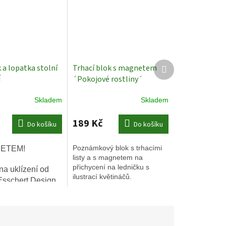
Další
a lopatka stolní
Trhací blok s magnetem
produkt
Í
´Pokojové rostliny´
Skladem
Skladem
189 Kč
Do košíku
Do košíku
Poznámkový blok s trhacími
ETEM!
listy a s magnetem na
přichycení na ledničku s
na uklízení od
ilustrací květináčů.
Esschert Design
itních a odolných
, s
ckým designem.
ro domov i