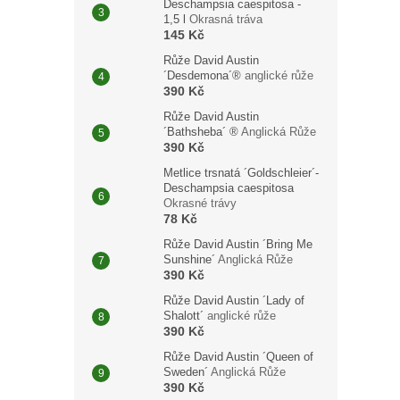
Deschampsia caespitosa -
1,5 l
Okrasná tráva
145 Kč
Růže David Austin
´Desdemona´®
anglické růže
390 Kč
Růže David Austin
´Bathsheba´ ®
Anglická Růže
390 Kč
Metlice trsnatá ´Goldschleier´-
Deschampsia caespitosa
Okrasné trávy
78 Kč
Růže David Austin ´Bring Me
Sunshine´
Anglická Růže
390 Kč
Růže David Austin ´Lady of
Shalott´
anglické růže
390 Kč
Růže David Austin ´Queen of
Sweden´
Anglická Růže
390 Kč