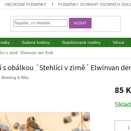
OBCHODNÍ PODMÍNKY
PODMÍNKY OCHRANY OSOBNÍCH ÚDA
HLEDAT
rvalky
Sušené květiny
Stabilizované rostliny
Věnce
líci v zimě´ Elwinvan der Kolk
í s obálkou ´Stehlíci v zimě´ Elwinvan de
:
Bekking & Blitz
85 
Měrná
Skla
cena: