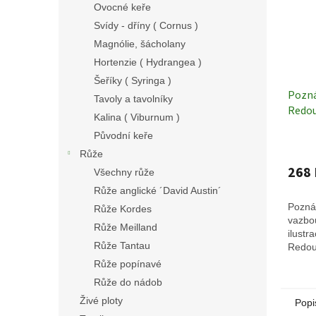
Ovocné keře
Svídy - dříny ( Cornus )
Magnólie, šácholany
Hortenzie ( Hydrangea )
Šeříky ( Syringa )
Pozná
Tavoly a tavolníky
Redo
Kalina ( Viburnum )
Původní keře
Růže
268 
Všechny růže
Růže anglické ´David Austin´
Pozná
Růže Kordes
vazbo
Růže Meilland
ilustr
Růže Tantau
Redou
Růže popínavé
Růže do nádob
Živé ploty
Popi