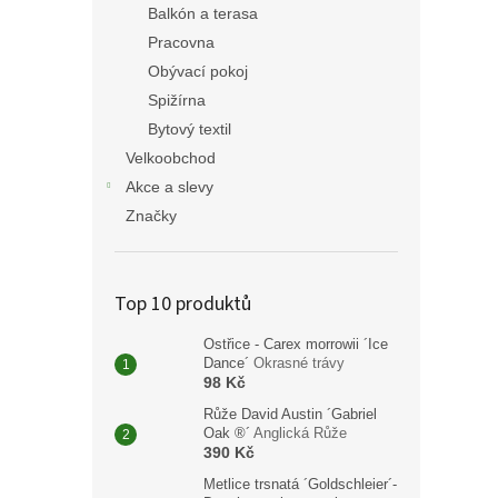
Balkón a terasa
Pracovna
Obývací pokoj
Spižírna
Bytový textil
Velkoobchod
Akce a slevy
Značky
Top 10 produktů
Ostřice - Carex morrowii ´Ice
Dance´
Okrasné trávy
98 Kč
Růže David Austin ´Gabriel
Oak ®´
Anglická Růže
390 Kč
Metlice trsnatá ´Goldschleier´-