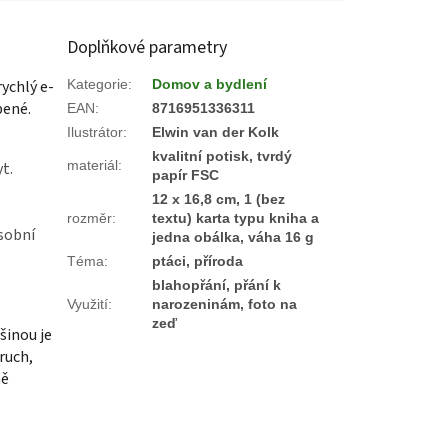
Doplňkové parametry
ychlý e-
Kategorie
:
Domov a bydlení
bené.
EAN
:
8716951336311
Ilustrátor
:
Elwin van der Kolk
kvalitní potisk, tvrdý
materiál
:
yt.
papír FSC
12 x 16,8 cm, 1 (bez
rozměr
:
textu) karta typu kniha a
osobní
jedna obálka, váha 16 g
Téma
:
ptáci, příroda
blahopřání, přání k
Využití
:
narozeninám, foto na
zeď
tšinou je
ruch,
ně