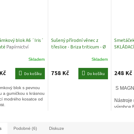
mkový blok A6 ´Iris´
Sušený přírodní věnec z
Smetáček 
uté
Papírnictví
třeslice - Briza triticum - Ø
SKLÁDAC
28
Dekorace
Skladem
Skladem
Kč
758 Kč
248 Kč
Do košíku
Do košíku
mkový blok s pevnou
S MAGN
u a gumičkou s krásnou
ací modrého kosatce od
Nástroje 
té.
výrobce 
jsou kval
materiálů
ergonomi
s
Podobné (6)
Diskuze
Vhodné p