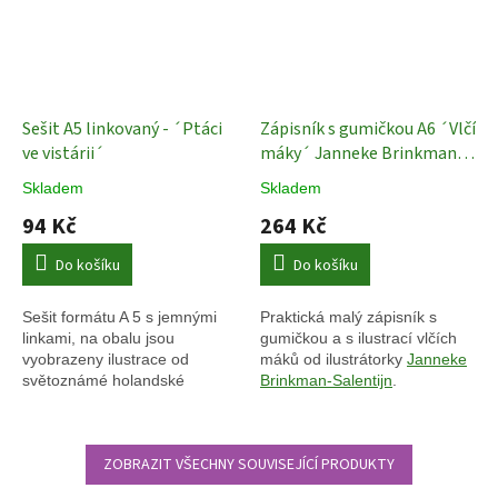
Sešit A5 linkovaný - ´Ptáci
Zápisník s gumičkou A6 ´Vlčí
ve vistárii´
máky´ Janneke Brinkman-
Salentijn
Skladem
Skladem
94 Kč
264 Kč
Do košíku
Do košíku
Sešit formátu A 5 s jemnými
Praktická malý zápisník s
linkami, na obalu jsou
gumičkou a s ilustrací vlčích
vyobrazeny ilustrace
od
máků od ilustrátorky
Janneke
světoznámé holandské
Brinkman-Salentijn
.
ilustrátorky Janneke
Brinkman.
.
ZOBRAZIT VŠECHNY SOUVISEJÍCÍ PRODUKTY