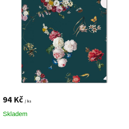
94 Kč
/ ks
Měrná
Skladem
cena: