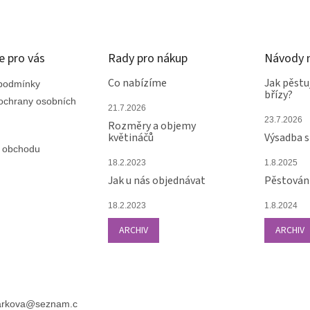
e pro vás
Rady pro nákup
Návody n
Co nabízíme
Jak pěstu
podmínky
břízy?
ochrany osobních
21.7.2026
23.7.2026
Rozměry a objemy
květináčů
Výsadba 
 obchodu
18.2.2023
1.8.2025
Jak u nás objednávat
Pěstování
18.2.2023
1.8.2024
ARCHIV
ARCHIV
arkova
@
seznam.c