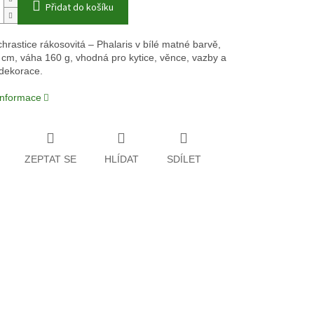
Přidat do košíku
hrastice rákosovitá – Phalaris v bílé matné barvě,
 cm, váha 160 g, vhodná pro kytice, věnce, vazby a
 dekorace.
 informace
ZEPTAT SE
HLÍDAT
SDÍLET