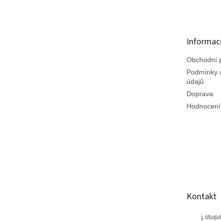
á
p
a
t
Informac
í
Obchodní 
Podmínky 
údajů
Doprava
Hodnocení
Kontakt
j.stup