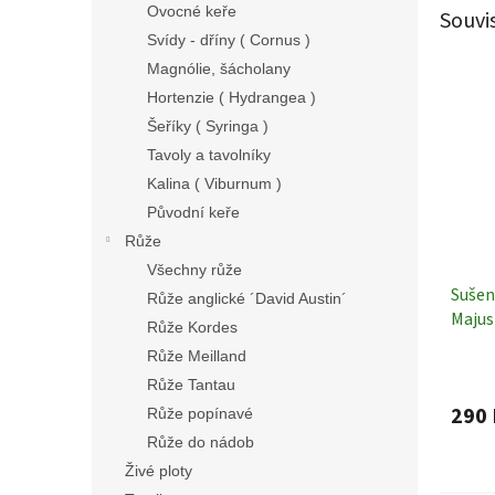
Ovocné keře
Souvi
Svídy - dříny ( Cornus )
Magnólie, šácholany
Hortenzie ( Hydrangea )
Šeříky ( Syringa )
Tavoly a tavolníky
Kalina ( Viburnum )
Původní keře
Růže
Všechny růže
Sušen
Růže anglické ´David Austin´
Majus
Růže Kordes
Rostl
Růže Meilland
Růže Tantau
290 
Růže popínavé
Růže do nádob
Živé ploty