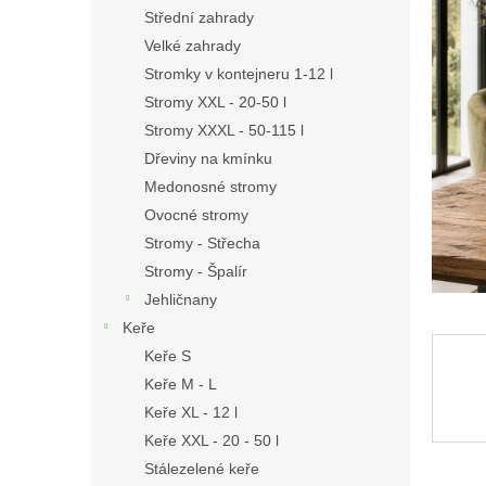
n
Střední zahrady
e
Velké zahrady
l
Stromky v kontejneru 1-12 l
Stromy XXL - 20-50 l
Stromy XXXL - 50-115 l
Dřeviny na kmínku
Medonosné stromy
Ovocné stromy
Stromy - Střecha
Stromy - Špalír
Jehličnany
Keře
Keře S
Keře M - L
Keře XL - 12 l
Keře XXL - 20 - 50 l
Stálezelené keře