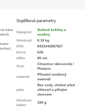
Doplňkové parametry
ená tráva
Sušené květiny a
Kategorie
:
odních
rostliny
Hmotnost
:
0.18 kg
dinami
EAN
:
8423342867827
tvoření,
barva
:
bílá
délka
:
80 cm
Chrastice rákosovitá /
Druh
:
Phalaris
Přírodní rostlinný
materiál
:
materiál
Bez vody, chránit před
péče
:
vlhkostí a přímým
sluncem
Hmotnost
160 g
balení
: