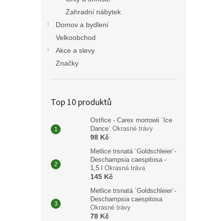
Zahradní nábytek
Domov a bydlení
Velkoobchod
Akce a slevy
Značky
Top 10 produktů
Ostřice - Carex morrowii ´Ice
Dance´
Okrasné trávy
98 Kč
Metlice trsnatá ´Goldschleier´-
Deschampsia caespitosa -
1,5 l
Okrasná tráva
145 Kč
Metlice trsnatá ´Goldschleier´-
Deschampsia caespitosa
Okrasné trávy
78 Kč