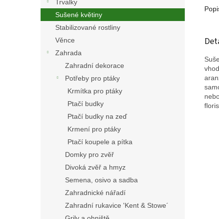
Trvalky
Popi
Sušené květiny
Stabilizované rostliny
Det
Věnce
Zahrada
Suše
Zahradní dekorace
vhod
aran
Potřeby pro ptáky
samo
Krmítka pro ptáky
nebo
Ptačí budky
flori
Ptačí budky na zeď
Krmení pro ptáky
Ptačí koupele a pítka
Domky pro zvěř
Divoká zvěř a hmyz
Semena, osivo a sadba
Zahradnické nářadí
Zahradní rukavice 'Kent & Stowe´
Grily a ohniště