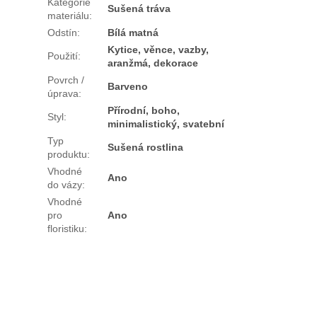
Kategorie
Sušená tráva
materiálu
:
Odstín
:
Bílá matná
Kytice, věnce, vazby,
Použití
:
aranžmá, dekorace
Povrch /
Barveno
úprava
:
Přírodní, boho,
Styl
:
minimalistický, svatební
Typ
Sušená rostlina
produktu
:
Vhodné
Ano
do vázy
:
Vhodné
pro
Ano
floristiku
: