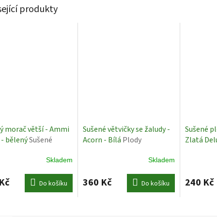
sející produkty
ý morač větší - Ammi
Sušené větvičky se žaludy -
Sušené pl
 - bělený
Sušené
Acorn - Bílá
Plody
Zlatá De
iny
Skladem
Skladem
Kč
360 Kč
240 Kč
Do košíku
Do košíku