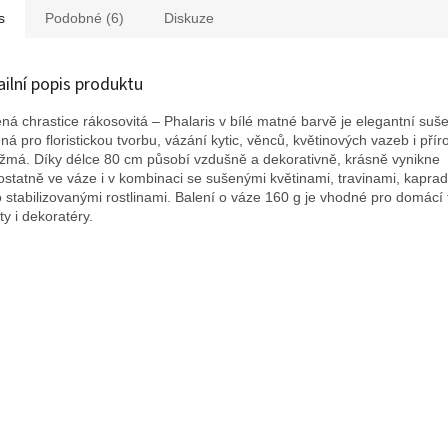
s
Podobné (6)
Diskuze
ailní popis produktu
ná chrastice rákosovitá – Phalaris v bílé matné barvě je elegantní suš
ná pro floristickou tvorbu, vázání kytic, věnců, květinových vazeb i přír
žmá. Díky délce 80 cm působí vzdušně a dekorativně, krásně vynikne
statně ve váze i v kombinaci se sušenými květinami, travinami, kapra
 stabilizovanými rostlinami. Balení o váze 160 g je vhodné pro domácí 
sty i dekoratéry.