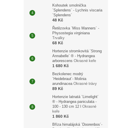
Kohoutek smolnička
´Splendens´ - Lychnis viscaria
´Splendens´
48 Kč
Řetězovka ´Miss Manners´ -
Physostegia virginiana
Trvalky
68 Kč
Hortenzie stromkovitá ´Strong
Annabelle´ ® - Hydrangea
arborescens
Okrasné keře
1 680 Kč
Bezkolenec modrý
´Heidebraut´- Molinia
arundinacea
Okrasné trávy
89 Kč
Hortenzie latnatá ´Limelight´
® - Hydrangea paniculata -
100 - 130 cm 12 l
Okrasné
keře
1 860 Kč
Bříza himalájská ´Doorenbos´-