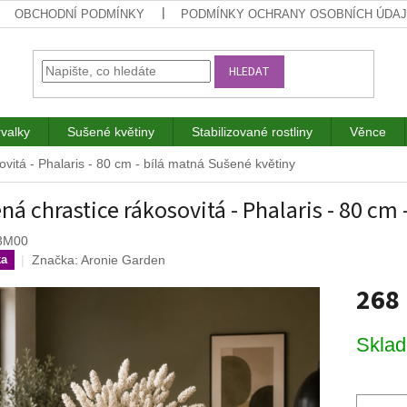
OBCHODNÍ PODMÍNKY
PODMÍNKY OCHRANY OSOBNÍCH ÚDA
HLEDAT
rvalky
Sušené květiny
Stabilizované rostliny
Věnce
vitá - Phalaris - 80 cm - bílá matná
Sušené květiny
ná chrastice rákosovitá - Phalaris - 80 cm
3M00
Značka:
Aronie Garden
ka
268
Měrná
Skla
cena: