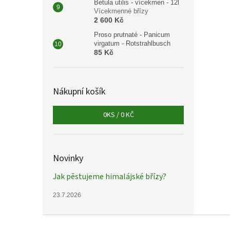
Betula utilis - vícekmen - 12l
Vícekmenné břízy
2 600 Kč
Proso prutnaté - Panicum
virgatum - Rotstrahlbusch
85 Kč
Nákupní košík
0
KS /
0 KČ
Novinky
Jak pěstujeme himalájské břízy?
23.7.2026
Z