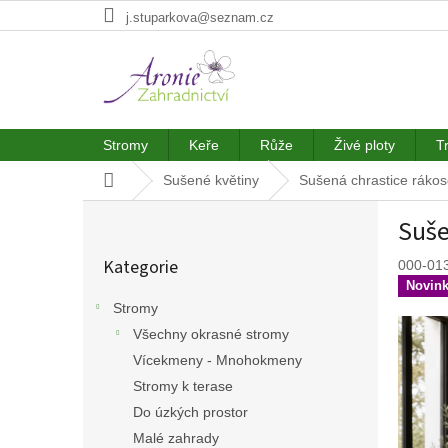
Přejít
j.stuparkova@seznam.cz
na
obsah
Stromy
Keře
Růže
Živé ploty
T
Domů
Sušené květiny
Sušená chrastice rákoso
P
Suše
o
Přeskočit
s
Kategorie
000-01
kategorie
t
Novin
r
Stromy
a
Všechny okrasné stromy
n
n
Vícekmeny - Mnohokmeny
í
Stromy k terase
p
Do úzkých prostor
a
Malé zahrady