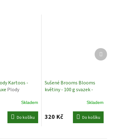
Další
produkt
ody Kartoos -
Sušené Brooms Blooms
luxe
Plody
květiny - 100 g svazek -
Šeříková - 50 cm
Sušené
Skladem
Skladem
Rostliny
320 Kč
Do košíku
Do košíku