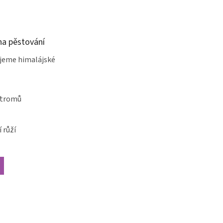
a pěstování
jeme himalájské
stromů
 růží