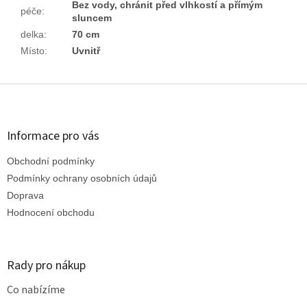
Bez vody, chránit před vlhkostí a přímým
péče
:
sluncem
delka
:
70 cm
Místo
:
Uvnitř
Z
á
p
a
Informace pro vás
t
Obchodní podmínky
í
Podmínky ochrany osobních údajů
Doprava
Hodnocení obchodu
Rady pro nákup
Co nabízíme