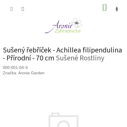
Přejít
NÁKUP
na
obsah
KOŠÍK
Sušený řebříček - Achillea filipendulina
- Přírodní - 70 cm
Sušené Rostliny
000-001-04-S
Značka:
Aronie Garden