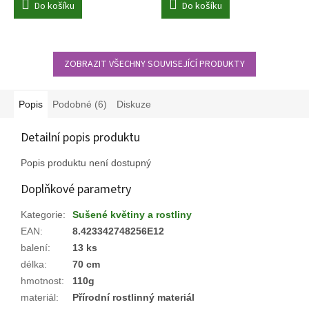
Do košíku
Do košíku
ZOBRAZIT VŠECHNY SOUVISEJÍCÍ PRODUKTY
Popis
Podobné (6)
Diskuze
Detailní popis produktu
Popis produktu není dostupný
Doplňkové parametry
Kategorie
:
Sušené květiny a rostliny
EAN
:
8.423342748256E12
balení
:
13 ks
délka
:
70 cm
hmotnost
:
110g
materiál
:
Přírodní rostlinný materiál