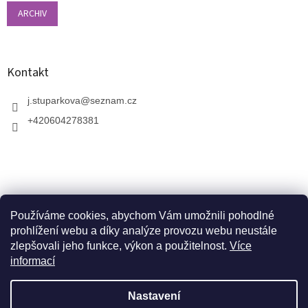
ARCHIV
Kontakt
j.stuparkova
@
seznam.cz
+420604278381
Používáme cookies, abychom Vám umožnili pohodlné
prohlížení webu a díky analýze provozu webu neustále
zlepšovali jeho funkce, výkon a použitelnost.
Více
informací
V zahradnictví je možné osobně vybírat stromy a
vzrostlé keře. Dopravu k vám domů zajistíme naší
Vytvořil Shoptet
dopravou. Otevřeno máme ve středu, v pátek a v neděli
Nastavení
od 10:00 - 17:00. V srpnu je nutné volat předem a