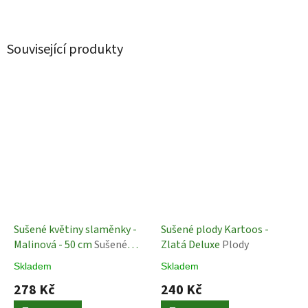
Související produkty
Sušené květiny slaměnky -
Sušené plody Kartoos -
Malinová - 50 cm
Sušené
Zlatá Deluxe
Plody
Rostliny
Skladem
Skladem
278 Kč
240 Kč