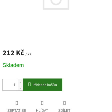
212 Kč
/ ks
Měrná
Skladem
cena:
Přidat do košíku
ZEPTAT SE
HLÍDAT
SDÍLET