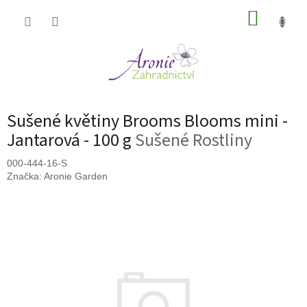
Přejít
NÁKUP
na
obsah
KOŠÍK
Sušené květiny Brooms Blooms mini -
Jantarová - 100 g
Sušené Rostliny
000-444-16-S
Značka:
Aronie Garden