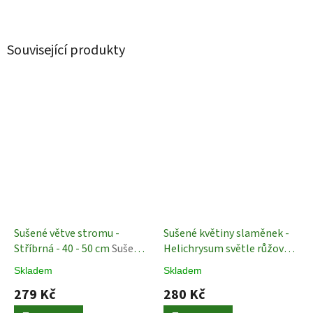
Související produkty
Sušené větve stromu -
Sušené květiny slaměnek -
Stříbrná - 40 - 50 cm
Sušené
Helichrysum světle růžová -
Rostliny
40 cm
Sušené Rostliny
Skladem
Skladem
279 Kč
280 Kč