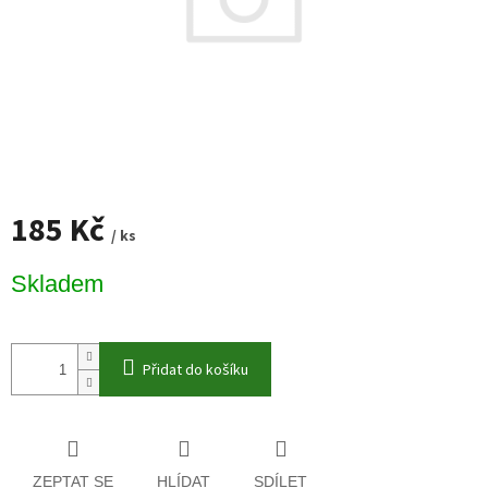
185 Kč
/ ks
Měrná
Skladem
cena:
Přidat do košíku
ZEPTAT SE
HLÍDAT
SDÍLET