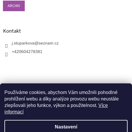
ARCHIV
Kontakt
j.stuparkova
@
seznam.cz
+420604278381
Používáme cookies, abychom Vám umožnili pohodlné
prohlížení webu a díky analýze provozu webu neustále
zlepšovali jeho funkce, výkon a použitelnost.
Více
informací
V zahradnictví je možné osobně vybírat stromy a
vzrostlé keře. Dopravu k vám domů zajistíme naší
Vytvořil Shoptet
dopravou. Otevřeno máme ve středu, v pátek a v neděli
Nastavení
od 10:00 - 17:00. V srpnu je nutné volat předem a