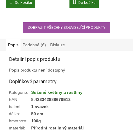
Do košíku
Do košíku
ZOBRAZIT VŠECHNY SOUVISEJÍCÍ PRODUKTY
Popis
Podobné (6)
Diskuze
Detailní popis produktu
Popis produktu není dostupný
Doplňkové parametry
Kategorie
:
Sušené květiny a rostliny
EAN
:
8.423342888679E12
balení
:
1 svazek
délka
:
50 cm
hmotnost
:
100g
materiál
:
Přírodní rostlinný materiál