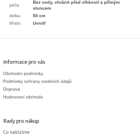
Bez vody, chránit před vlhkostí a přímým
péče
:
sluncem
delka
:
50 cm
Místo
:
Uvnitř
Z
á
p
a
Informace pro vás
t
Obchodní podmínky
í
Podmínky ochrany osobních údajů
Doprava
Hodnocení obchodu
Rady pro nákup
Co nabízíme