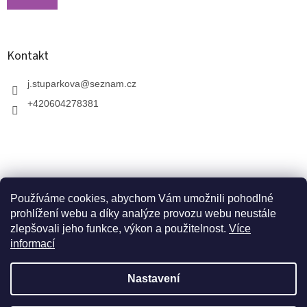
Kontakt
j.stuparkova
@
seznam.cz
+420604278381
Používáme cookies, abychom Vám umožnili pohodlné
prohlížení webu a díky analýze provozu webu neustále
zlepšovali jeho funkce, výkon a použitelnost.
Více
informací
V zahradnictví je možné osobně vybírat stromy a
vzrostlé keře. Dopravu k vám domů zajistíme naší
Vytvořil Shoptet
dopravou. Otevřeno máme ve středu, v pátek a v neděli
Nastavení
od 10:00 - 17:00. V srpnu je nutné volat předem a
domluvit schůzku. Jsme v prázdninovém režimu. Trvalky,