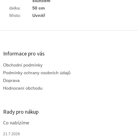
sluncem
delka
:
50 cm
Místo
:
Uvnitř
Z
á
p
a
Informace pro vás
t
Obchodní podmínky
í
Podmínky ochrany osobních údajů
Doprava
Hodnocení obchodu
Rady pro nákup
Co nabízíme
21.7.2026