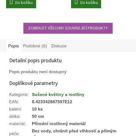
Do košíku
Do košíku
ZOBRAZIT VŠECHNY SOUVISEJÍCÍ PRODUKTY
Popis
Podobné (6)
Diskuze
Detailní popis produktu
Popis produktu není dostupný
Doplňkové parametry
Kategorie
:
Sušené květiny a rostliny
EAN
:
8.423342887597E12
balení
:
10 ks
délka
:
50 cm
materiál
:
Přírodní rostlinný materiál
Bez vody, chránit před vlhkostí a přímým
péče
: