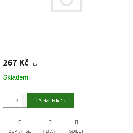
267 Kč
/ ks
Měrná
Skladem
cena:
Přidat do košíku
ZEPTAT SE
HLÍDAT
SDÍLET