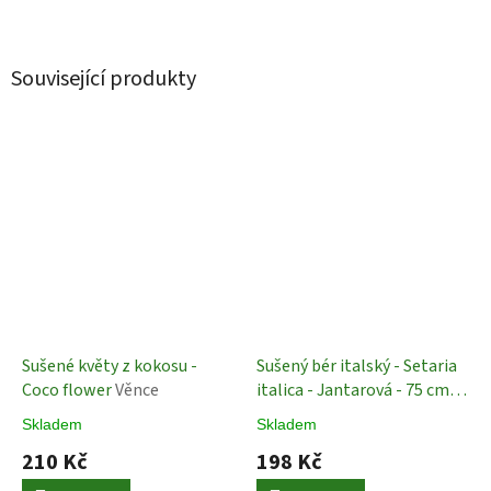
Související produkty
Sušené květy z kokosu -
Sušený bér italský - Setaria
Coco flower
Věnce
italica - Jantarová - 75 cm
Sušené Rostliny
Skladem
Skladem
210 Kč
198 Kč