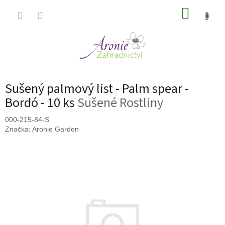
Přejít
NÁKUP
na
obsah
KOŠÍK
Sušený palmový list - Palm spear -
Bordó - 10 ks
Sušené Rostliny
000-215-84-S
Značka:
Aronie Garden