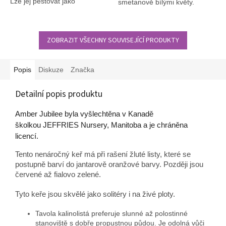
Lze jej pěstovat jako
smetanově bílými květy.
mnohokmeny.
ZOBRAZIT VŠECHNY SOUVISEJÍCÍ PRODUKTY
Popis
Diskuze
Značka
Detailní popis produktu
Amber Jubilee byla vyšlechtěna v Kanadě
školkou JEFFRIES Nursery, Manitoba a je chráněna
licencí.
Tento nenáročný keř má při rašení žluté listy, které se
postupně barví do jantarově oranžové barvy. Později jsou
červené až fialovo zelené.
Tyto keře jsou skvělé jako solitéry i na živé ploty.
Tavola kalinolistá preferuje slunné až polostinné
stanoviště s dobře propustnou půdou. Je odolná vůči