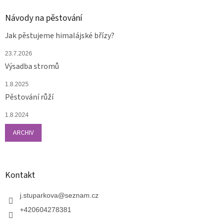
Návody na pěstování
Jak pěstujeme himalájské břízy?
23.7.2026
Výsadba stromů
1.8.2025
Pěstování růží
1.8.2024
ARCHIV
Kontakt
j.stuparkova
@
seznam.cz
+420604278381