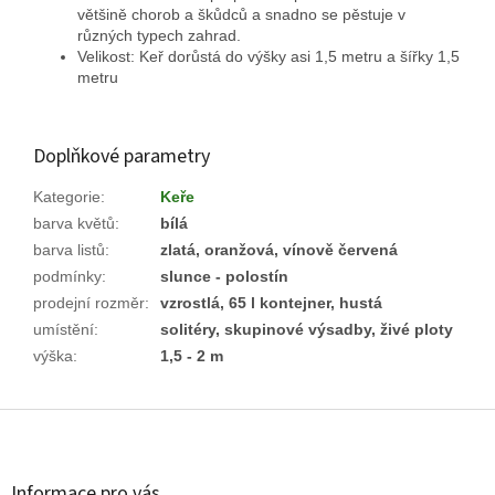
většině chorob a škůdců a snadno se pěstuje v
různých typech zahrad.
Velikost: Keř dorůstá do výšky asi 1,5 metru a šířky 1,5
metru
Doplňkové parametry
Kategorie
:
Keře
barva květů
:
bílá
barva listů
:
zlatá, oranžová, vínově červená
podmínky
:
slunce - polostín
prodejní rozměr
:
vzrostlá, 65 l kontejner, hustá
umístění
:
solitéry, skupinové výsadby, živé ploty
výška
:
1,5 - 2 m
Z
á
p
a
Informace pro vás