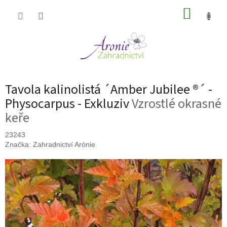
Přejít
NÁKUP
na
obsah
KOŠÍK
Tavola kalinolistá ´Amber Jubilee ®´ -
Physocarpus - Exkluziv
Vzrostlé okrasné
keře
23243
Značka:
Zahradnictví Arónie