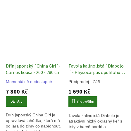
Dřín japonský ´China Girl´-
Tavola kalinolistá ´Diabolo
Cornus kousa - 200 - 280 cm
´ - Physocarpus opulifolius -
12 l
Okrasné keře
Momentálně nedostupné
Předprodej - Září
7 800 Kč
1 690 Kč
DETAIL
Do košíku
Dřín japonský China Girl je
Tavola kalinolistá Diabolo je
opravdová lahůdka, která má
atraktivní nízký okrasný keř s
od jara do zimy co nabídnout.
listy v barvě bordó a