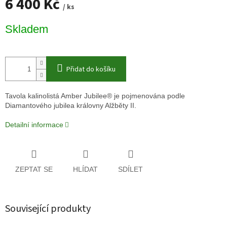
6 400 Kč
/ ks
Měrná
Skladem
cena:
Přidat do košíku
Tavola kalinolistá Amber Jubilee® je pojmenována podle
Diamantového jubilea královny Alžběty II.
Detailní informace
ZEPTAT SE
HLÍDAT
SDÍLET
Související produkty