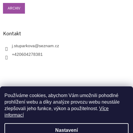
ARCHIV
Kontakt
j.stuparkova
@
seznam.cz
+420604278381
Používáme cookies, abychom Vám umožnili pohodlné
prohlížení webu a díky analýze provozu webu neustále
zlepšovali jeho funkce, výkon a použitelnost.
Více
informací
V zahradnictví je možné osobně vybírat stromy a
vzrostlé keře. Dopravu k vám domů zajistíme naší
Vytvořil Shoptet
dopravou. Otevřeno máme ve středu, v pátek a v neděli
Nastavení