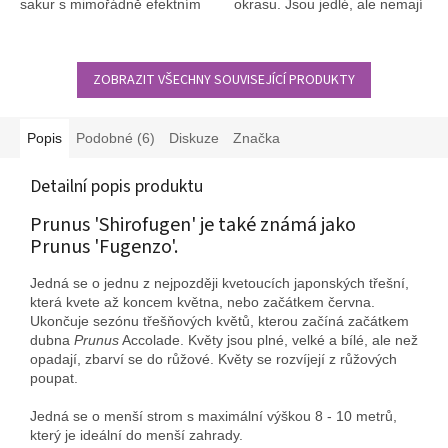
sakur s mimořádně efektním
okrasu. Jsou jedlé, ale nemají
jarním kvetením.
chuť.
ZOBRAZIT VŠECHNY SOUVISEJÍCÍ PRODUKTY
Popis
Podobné (6)
Diskuze
Značka
Detailní popis produktu
Prunus 'Shirofugen' je také známá jako
Prunus 'Fugenzo'.
Jedná se o jednu z nejpozději kvetoucích japonských třešní,
která kvete až koncem května, nebo začátkem června.
Ukončuje sezónu třešňových květů, kterou začíná začátkem
dubna
Prunus
Accolade. Květy jsou plné, velké a bílé, ale než
opadají, zbarví se do růžové. Květy se rozvíjejí z růžových
poupat.
Jedná se o menší strom s maximální výškou 8 - 10 metrů,
který je ideální do menší zahrady.