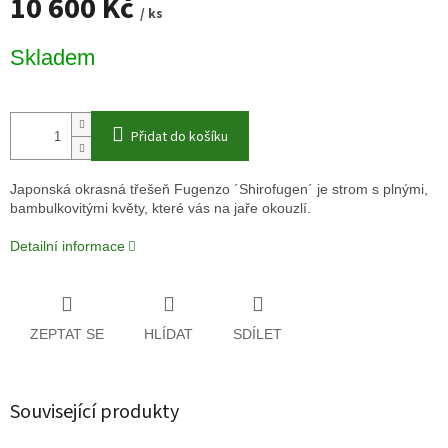
10 600 Kč
/ ks
Měrná
Skladem
cena:
Přidat do košíku
Japonská okrasná třešeň Fugenzo ´Shirofugen´ je strom s plnými,
bambulkovitými květy, které vás na jaře okouzlí.
Detailní informace
ZEPTAT SE
HLÍDAT
SDÍLET
Související produkty