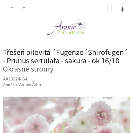
Přejít
NÁKUP
na
obsah
KOŠÍK
Třešeň pilovitá ´Fugenzo´Shirofugen´
- Prunus serrulata - sakura - ok 16/18
Okrasné stromy
AA23324-G4
Značka:
Aronie Arbo