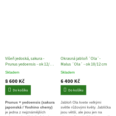
Višeň jedoská, sakura -
Okrasná jabloň ´Ola´-
Prunus yedoensis - ok 12/14
Malus ´Ola´ - ok 10/12 cm
Okrasné stromy
Skladem
Skladem
8 600 Kč
6 400 Kč
Do košíku
Do košíku
Prunus × yedoensis (sakura
Jabloň Ola kvete velkými
japonská / Yoshino cherry)
světle růžovými květy. Jablíčka
je jedna z nejznámějších
jsou větší, ale jsou jen na