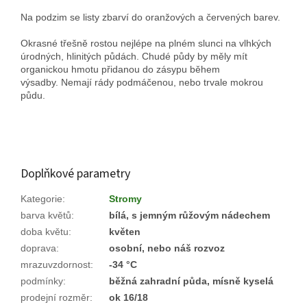
Na podzim se listy zbarví do oranžových a červených barev.
Okrasné třešně rostou nejlépe na plném slunci na vlhkých
úrodných, hlinitých půdách.
Chudé půdy by měly mít
organickou hmotu přidanou do zásypu během
výsadby.
Nemají rády podmáčenou, nebo trvale mokrou
půdu.
Doplňkové parametry
Kategorie
:
Stromy
barva květů
:
bílá, s jemným růžovým nádechem
doba květu
:
květen
doprava
:
osobní, nebo náš rozvoz
mrazuvzdornost
:
-34 °C
podmínky
:
běžná zahradní půda, mísně kyselá
prodejní rozměr
:
ok 16/18