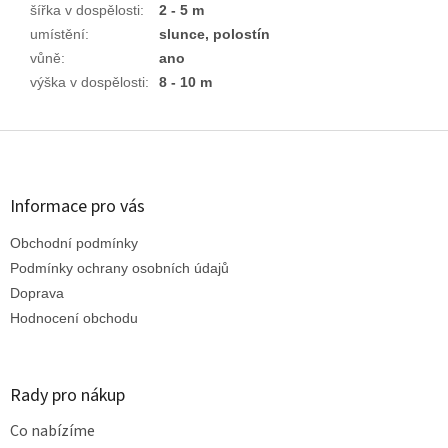
šířka v dospělosti
:
2 - 5 m
umístění
:
slunce, polostín
vůně
:
ano
výška v dospělosti
:
8 - 10 m
Z
á
p
a
Informace pro vás
t
Obchodní podmínky
í
Podmínky ochrany osobních údajů
Doprava
Hodnocení obchodu
Rady pro nákup
Co nabízíme