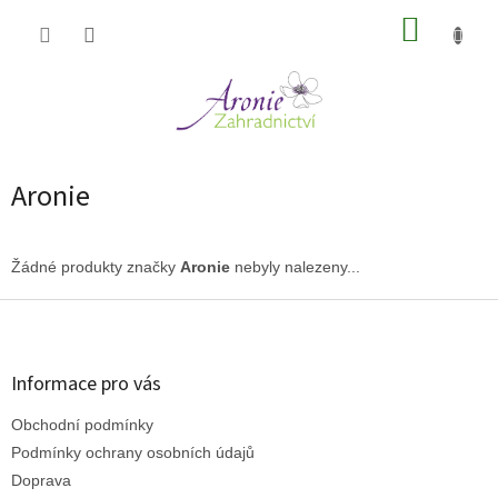
Přejít
NÁKUP
na
obsah
KOŠÍK
Aronie
Žádné produkty značky
Aronie
nebyly nalezeny...
Z
á
p
a
Informace pro vás
t
Obchodní podmínky
í
Podmínky ochrany osobních údajů
Doprava