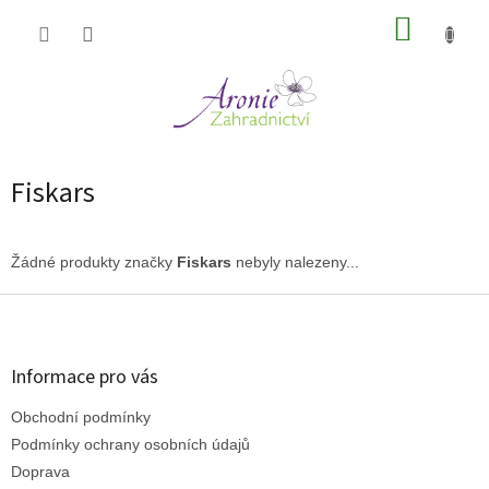
Přejít
NÁKUP
na
obsah
KOŠÍK
Fiskars
Žádné produkty značky
Fiskars
nebyly nalezeny...
Z
á
p
a
Informace pro vás
t
Obchodní podmínky
í
Podmínky ochrany osobních údajů
Doprava