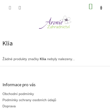
Přejít
NÁKUP
na
obsah
KOŠÍK
Klia
Žádné produkty značky
Klia
nebyly nalezeny...
Z
á
p
a
Informace pro vás
t
Obchodní podmínky
í
Podmínky ochrany osobních údajů
Doprava