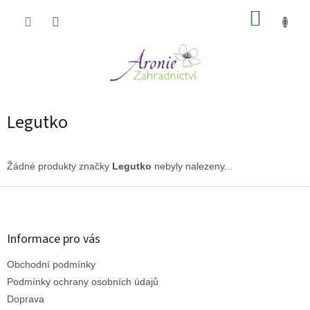
Přejít
NÁKUP
na
obsah
KOŠÍK
Legutko
Žádné produkty značky
Legutko
nebyly nalezeny...
Z
á
p
a
Informace pro vás
t
Obchodní podmínky
í
Podmínky ochrany osobních údajů
Doprava