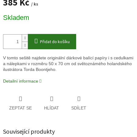
385 Kč
/ ks
Měrná
Skladem
cena:
Přidat do košíku
V tomto sešitě najdete originální dárkové balící papíry i s cedulkami
a nálepkami v rozměru 50 x 70 cm od světoznámého holandského
ilustrátora Torda Boontjeho.
Detailní informace
ZEPTAT SE
HLÍDAT
SDÍLET
Související produkty