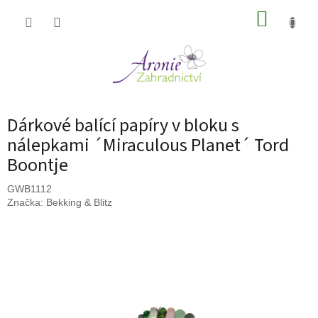
Přejít
NÁKUP
na
obsah
KOŠÍK
Dárkové balící papíry v bloku s
nálepkami ´Miraculous Planet´ Tord
Boontje
GWB1112
Značka:
Bekking & Blitz