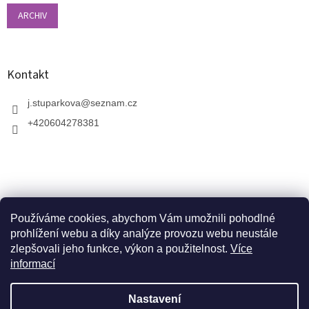
ARCHIV
Kontakt
j.stuparkova
@
seznam.cz
+420604278381
Používáme cookies, abychom Vám umožnili pohodlné
prohlížení webu a díky analýze provozu webu neustále
zlepšovali jeho funkce, výkon a použitelnost.
Více
informací
V zahradnictví je možné osobně vybírat stromy a
vzrostlé keře. Dopravu k vám domů zajistíme naší
Vytvořil Shoptet
dopravou. Otevřeno máme ve středu, v pátek a v neděli
Nastavení