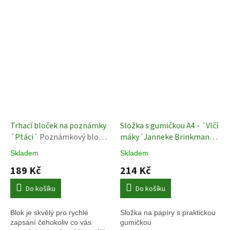
Trhací bloček na poznámky
Složka s gumičkou A4 - ´Vlčí
´Ptáci´
Poznámkový blok -
máky´Janneke Brinkman
ELWIN VAN DER KOLK
Složka na papíry
Skladem
Skladem
189 Kč
214 Kč
Do košíku
Do košíku
Blok je skvělý pro rychlé
Složka na papíry s praktickou
zapsání čehokoliv co vás
gumičkou