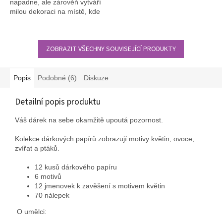
napadne, ale zárověň vytváří
milou dekoraci na místě, kde
je umístěn.
ZOBRAZIT VŠECHNY SOUVISEJÍCÍ PRODUKTY
Popis
Podobné (6)
Diskuze
Detailní popis produktu
Váš dárek na sebe okamžitě upoutá pozornost.
Kolekce dárkových papírů zobrazují motivy květin, ovoce,
zvířat a ptáků.
12 kusů dárkového papíru
6 motivů
12 jmenovek k zavěšení s motivem květin
70 nálepek
O umělci: