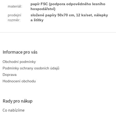
papír FSC (podpora odpovědného lesního
materiál
:
hospodářství)
prodejní
složené papíry 50x70 cm, 12 ks/set, nálepky
rozměr
:
a štítky
Z
á
p
a
Informace pro vás
t
Obchodní podmínky
í
Podmínky ochrany osobních údajů
Doprava
Hodnocení obchodu
Rady pro nákup
Co nabízíme