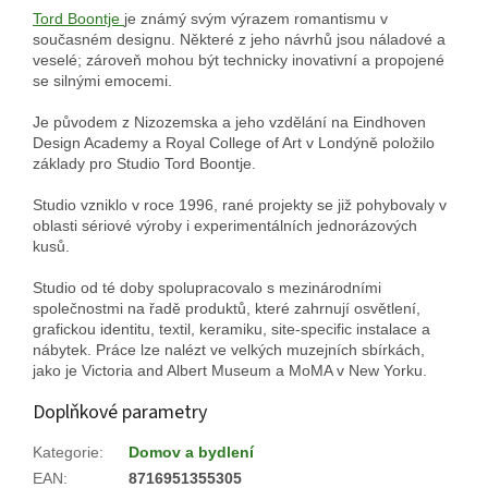
Tord Boontje
je známý svým výrazem romantismu v
současném designu.
Některé z jeho návrhů jsou náladové a
veselé;
zároveň mohou být technicky inovativní a propojené
se silnými emocemi.
Je původem z Nizozemska a jeho vzdělání na Eindhoven
Design Academy a Royal College of Art v Londýně položilo
základy pro Studio Tord Boontje.
Studio vzniklo v roce 1996, rané projekty se již pohybovaly v
oblasti sériové výroby i experimentálních jednorázových
kusů.
Studio od té doby spolupracovalo s mezinárodními
společnostmi na řadě produktů, které zahrnují osvětlení,
grafickou identitu, textil, keramiku, site-specific instalace a
nábytek.
Práce lze nalézt ve velkých muzejních sbírkách,
jako je Victoria and Albert Museum a MoMA v New Yorku.
Doplňkové parametry
Kategorie
:
Domov a bydlení
EAN
:
8716951355305