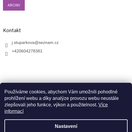
ARCHIV
Kontakt
j.stuparkova
@
seznam.cz
+420604278381
Používáme cookies, abychom Vám umožnili pohodlné
prohlížení webu a díky analýze provozu webu neustále
zlepšovali jeho funkce, výkon a použitelnost.
Více
informací
V zahradnictví je možné osobně vybírat stromy a
vzrostlé keře. Dopravu k vám domů zajistíme naší
Vytvořil Shoptet
dopravou. Otevřeno máme ve středu, v pátek a v neděli
Nastavení
od 10:00 - 17:00. V srpnu je nutné volat předem a