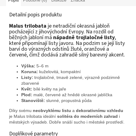
Detailní popis produktu
Malus trilobata
je netradiční okrasná jabloň
pocházející z jihovýchodní Evropy. Na rozdíl od
běžných jabloní má
nápadně trojlaločné listy
,
které připomínají listy javoru. Na podzim se její listy
barví do výrazných odstínů žluté, oranžové a
červené, čímž dodává zahradě silný barevný akcent.
Výška:
5–6 m
Koruna:
kuželovitá, kompaktní
Listy:
trojlaločné, tmavě zelené, výrazně podzimně
zbarvené
Květ:
bílé květy na jaře
Plod:
malé, červené až hnědé okrasné jablíčka
Stanoviště:
slunné, propustná půda
Díky svému
neobvyklému listu
a
dekorativnímu vzhledu
je Malus trilobata ideální
solitéra do moderních zahrad
i
městských výsadeb. Dobře snáší sucho i městské prostředí.
Doplňkové parametry