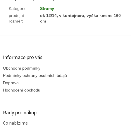
Kategorie
:
Stromy
prodejní
ok 12/14, v kontejneru, výška kmene 160
rozměr
:
cm
Z
á
p
a
Informace pro vás
t
Obchodní podmínky
í
Podmínky ochrany osobních údajů
Doprava
Hodnocení obchodu
Rady pro nákup
Co nabízíme