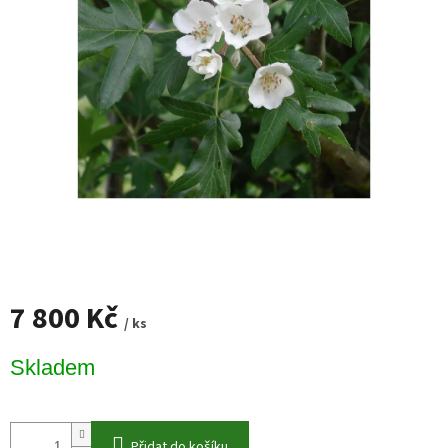
7 800 Kč
/ ks
Měrná
Skladem
cena:
Přidat do košíku