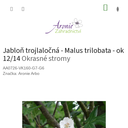
Přejít
NÁKUP
na
obsah
KOŠÍK
Jabloň trojlaločná - Malus trilobata - ok
12/14
Okrasné stromy
AA0726-VK160-G7-G6
Značka:
Aronie Arbo