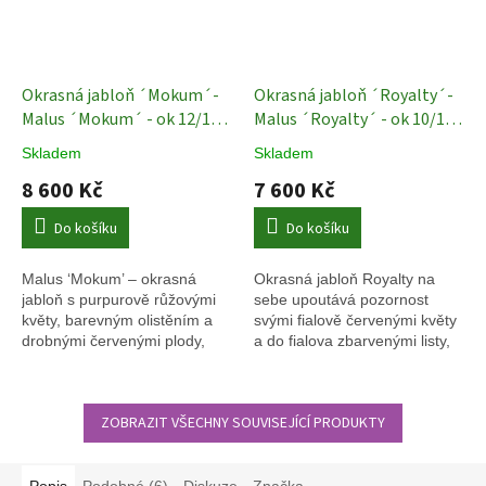
Okrasná jabloň ´Mokum´-
Okrasná jabloň ´Royalty´-
Malus ´Mokum´ - ok 12/14
Malus ´Royalty´ - ok 10/12
cm Exkluziv
Okrasné
Okrasné ovocné stromy
Skladem
Skladem
jabloně
8 600 Kč
7 600 Kč
Do košíku
Do košíku
Malus ‘Mokum’ – okrasná
Okrasná jabloň Royalty na
jabloň s purpurově růžovými
sebe upoutává pozornost
květy, barevným olistěním a
svými fialově červenými květy
drobnými červenými plody,
a do fialova zbarvenými listy,
které zdobí strom až do zimy.
které jsou na spodní straně
tmavě zelené.
ZOBRAZIT VŠECHNY SOUVISEJÍCÍ PRODUKTY
Popis
Podobné (6)
Diskuze
Značka