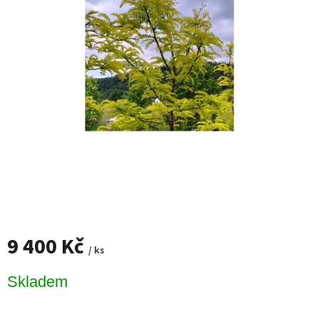
9 400 Kč
/ ks
Měrná
Skladem
cena: