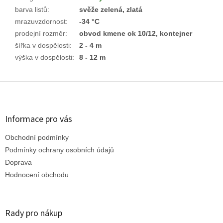
barva listů
:
svěže zelená, zlatá
mrazuvzdornost
:
-34 °C
prodejní rozměr
:
obvod kmene ok 10/12, kontejner
šířka v dospělosti
:
2 - 4 m
výška v dospělosti
:
8 - 12 m
Z
á
p
a
Informace pro vás
t
Obchodní podmínky
í
Podmínky ochrany osobních údajů
Doprava
Hodnocení obchodu
Rady pro nákup