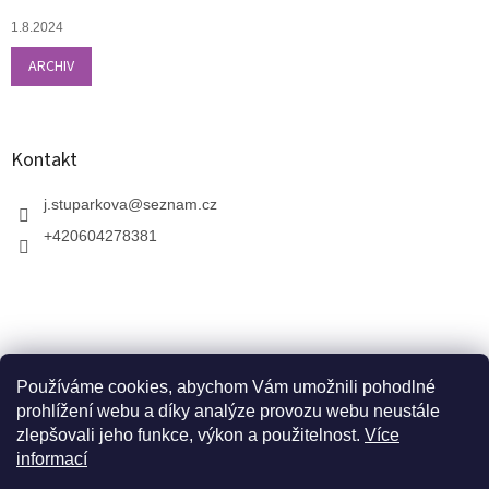
1.8.2024
ARCHIV
Kontakt
j.stuparkova
@
seznam.cz
+420604278381
Používáme cookies, abychom Vám umožnili pohodlné
prohlížení webu a díky analýze provozu webu neustále
zlepšovali jeho funkce, výkon a použitelnost.
Více
informací
V zahradnictví je možné osobně vybírat stromy a
vzrostlé keře. Dopravu k vám domů zajistíme naší