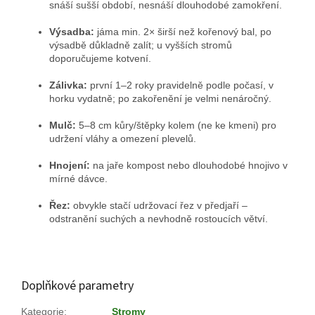
snáší sušší období, nesnáší dlouhodobé zamokření.
Výsadba:
jáma min. 2× širší než kořenový bal, po
výsadbě důkladně zalít; u vyšších stromů
doporučujeme kotvení.
Zálivka:
první 1–2 roky pravidelně podle počasí, v
horku vydatně; po zakořenění je velmi nenáročný.
Mulč:
5–8 cm kůry/štěpky kolem (ne ke kmeni) pro
udržení vláhy a omezení plevelů.
Hnojení:
na jaře kompost nebo dlouhodobé hnojivo v
mírné dávce.
Řez:
obvykle stačí udržovací řez v předjaří –
odstranění suchých a nevhodně rostoucích větví.
Doplňkové parametry
Kategorie
:
Stromy