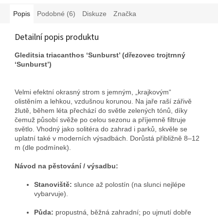
Popis
Podobné (6)
Diskuze
Značka
Detailní popis produktu
Gleditsia triacanthos ‘Sunburst’ (dřezovec trojtrnný
‘Sunburst’)
Velmi efektní okrasný strom s jemným, „krajkovým“
olistěním a lehkou, vzdušnou korunou. Na jaře raší zářivě
žlutě, během léta přechází do světle zelených tónů, díky
čemuž působí svěže po celou sezonu a příjemně filtruje
světlo. Vhodný jako solitéra do zahrad i parků, skvěle se
uplatní také v moderních výsadbách. Dorůstá přibližně 8–12
m (dle podmínek).
Návod na pěstování / výsadbu:
Stanoviště:
slunce až polostín (na slunci nejlépe
vybarvuje).
Půda:
propustná, běžná zahradní; po ujmutí dobře