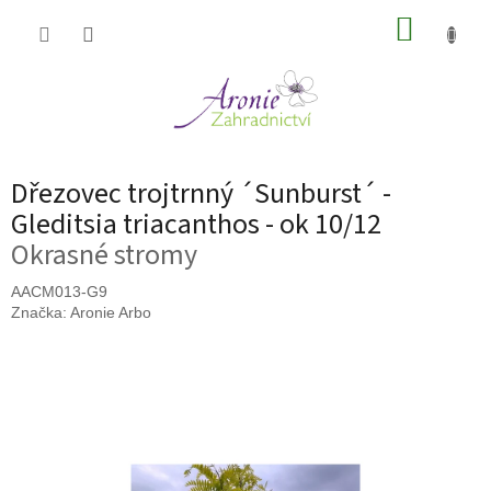
Přejít
NÁKUP
na
obsah
KOŠÍK
Dřezovec trojtrnný ´Sunburst´ -
Gleditsia triacanthos - ok 10/12
Okrasné stromy
AACM013-G9
Značka:
Aronie Arbo