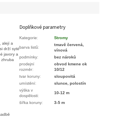
Doplňkové parametry
Kategorie
:
Stromy
 alejí a
tmavě červená,
barva listů
:
i drží syté
vínová
é javory a
podmínky
:
bez nároků
á zhruba
prodejní
obvod kmene ok
rozměr
:
10/12
tvar koruny
:
sloupovitá
umístění
:
slunce, polostín
výška v
10-12 m
dospělosti
:
šířka koruny
:
3-5 m
ýsadbě