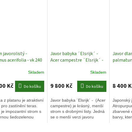
 javorolistý -
Javor babyka ´Elsrijk´ -
Javor dlan
us acerifolia - vk 240
Acer campestre ´Elsrijk´ -
palmatu
Střecha - Exkluziv
ok 14/16
Okrasné stromy
´Atropur
Skladem
Skladem
ové stromy
cm
Japon
00 Kč
9 800 Kč
8 400 K
Do košíku
Do košíku
a z platanu je atraktivní
Javor babyka ´Elsrijk´ - (Acer
Japonský j
 pro zastínění teras.
campestre) je krásný, menší
Atropurpu
 je impozantní strom s
strom s drobnými listy. Jedná
zbarvené 
rnou šedozelenou
se o menší verzi javoru
barvy, kte
 která se během růstu
babyky pojmenovaného po
mění do s
je a vytváří tak velmi
parku v Holandsku, kde byl