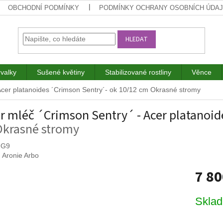
OBCHODNÍ PODMÍNKY
PODMÍNKY OCHRANY OSOBNÍCH ÚDA
HLEDAT
rvalky
Sušené květiny
Stabilizované rostliny
Věnce
Acer platanoides ´Crimson Sentry´- ok 10/12 cm
Okrasné stromy
r mléč ´Crimson Sentry´ - Acer platanoid
Okrasné stromy
 G9
:
Aronie Arbo
7 8
Měrná
Skla
cena: