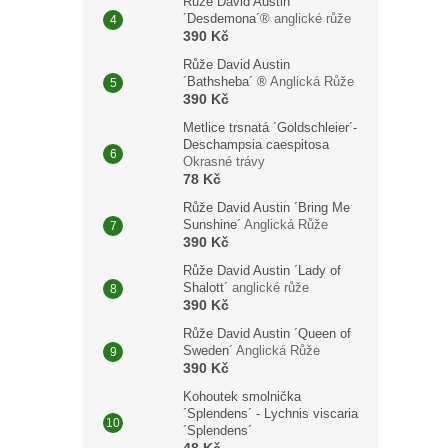
Růže David Austin
´Desdemona´®
anglické růže
390 Kč
Růže David Austin
´Bathsheba´ ®
Anglická Růže
390 Kč
Metlice trsnatá ´Goldschleier´-
Deschampsia caespitosa
Okrasné trávy
78 Kč
Růže David Austin ´Bring Me
Sunshine´
Anglická Růže
390 Kč
Růže David Austin ´Lady of
Shalott´
anglické růže
390 Kč
Růže David Austin ´Queen of
Sweden´
Anglická Růže
390 Kč
Kohoutek smolnička
´Splendens´ - Lychnis viscaria
´Splendens´