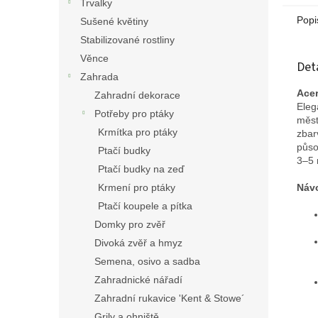
Trvalky
atrakt
Popi
Sušené květiny
Stabilizované rostliny
Věnce
Det
Zahrada
Acer
Zahradní dekorace
Eleg
Potřeby pro ptáky
měst
Krmítka pro ptáky
zbar
půso
Ptačí budky
3–5 
Ptačí budky na zeď
Krmení pro ptáky
Návo
Ptačí koupele a pítka
Domky pro zvěř
Divoká zvěř a hmyz
Semena, osivo a sadba
Zahradnické nářadí
Zahradní rukavice 'Kent & Stowe´
Grily a ohniště