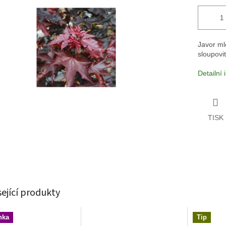
Javor ml
sloupovi
Detailní
TISK
sející produkty
nka
Tip