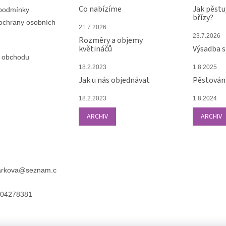
Co nabízíme
Jak pěstu
podmínky
břízy?
ochrany osobních
21.7.2026
23.7.2026
Rozměry a objemy
květináčů
Výsadba 
 obchodu
18.2.2023
1.8.2025
Jak u nás objednávat
Pěstování
18.2.2023
1.8.2024
ARCHIV
ARCHIV
arkova
@
seznam.c
04278381