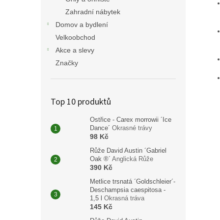
Zahradní nábytek
Domov a bydlení
Velkoobchod
Akce a slevy
Značky
Top 10 produktů
Ostřice - Carex morrowii ´Ice
Dance´
Okrasné trávy
98 Kč
Růže David Austin ´Gabriel
Oak ®´
Anglická Růže
390 Kč
Metlice trsnatá ´Goldschleier´-
Deschampsia caespitosa -
1,5 l
Okrasná tráva
145 Kč