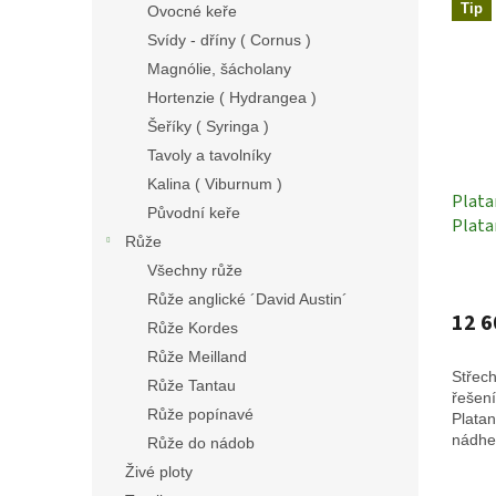
Tip
Ovocné keře
Svídy - dříny ( Cornus )
Magnólie, šácholany
Hortenzie ( Hydrangea )
Šeříky ( Syringa )
Tavoly a tavolníky
Kalina ( Viburnum )
Platan
Původní keře
Platan
Růže
cm - 
Všechny růže
Teras
Růže anglické ´David Austin´
12 6
Růže Kordes
Růže Meilland
Střech
Růže Tantau
řešení
Růže popínavé
Platan
nádhe
Růže do nádob
kůrou,
Živé ploty
odlupu