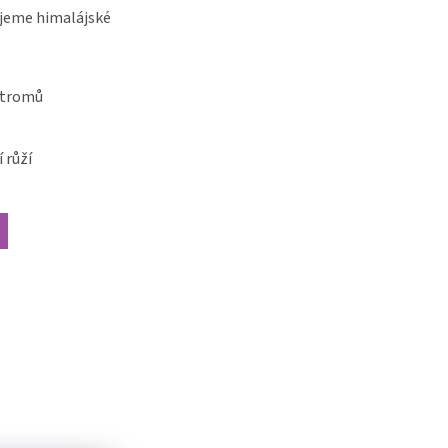
jeme himalájské
stromů
 růží