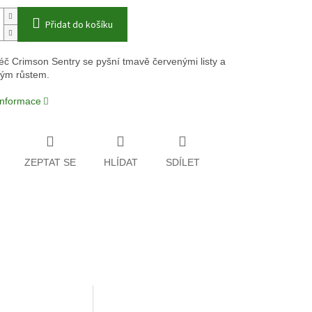
Přidat do košíku
éč Crimson Sentry se pyšní tmavě červenými listy a
tým růstem.
 informace
ZEPTAT SE
HLÍDAT
SDÍLET