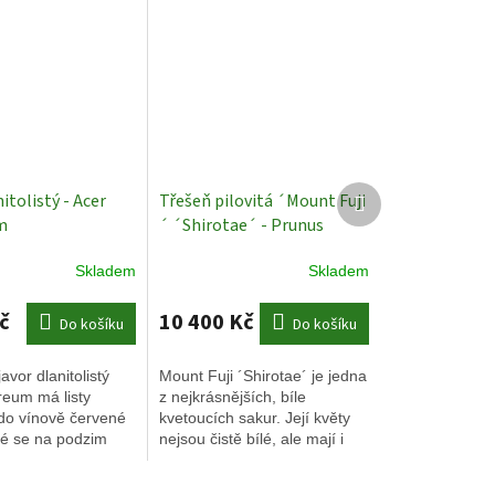
Další
itolistý - Acer
Třešeň pilovitá ´Mount Fuji
produkt
m
´ ´Shirotae´ - Prunus
pureum´ 160 - 180
serrulata ´Shirotae´ - ok
Skladem
Skladem
ské javory
14/16
Okrasné stromy -
sakury
č
10 400 Kč
Do košíku
Do košíku
avor dlanitolistý
Mount Fuji ´Shirotae´ je jedna
reum má listy
z nejkrásnějších, bíle
do vínově červené
kvetoucích sakur. Její květy
ré se na podzim
nejsou čistě bílé, ale mají i
ytě červené.
jemné růžové zbarvení. Jsou
velké a zoubkované.