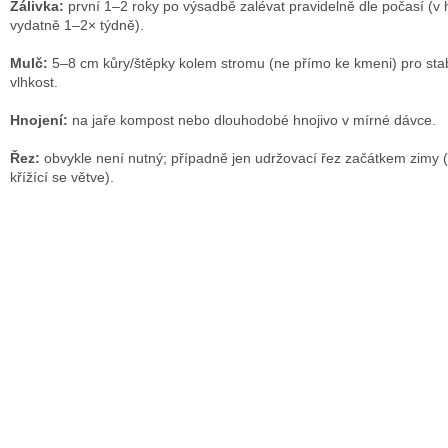
Zálivka:
první 1–2 roky po výsadbě zalévat pravidelně dle počasí (v 
vydatně 1–2× týdně).
Mulč:
5–8 cm kůry/štěpky kolem stromu (ne přímo ke kmeni) pro stab
vlhkost.
Hnojení:
na jaře kompost nebo dlouhodobé hnojivo v mírné dávce.
Řez:
obvykle není nutný; případně jen udržovací řez začátkem zimy 
křížící se větve).