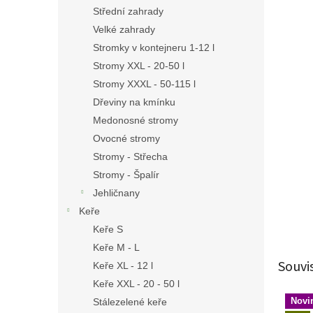
n
Střední zahrady
e
Velké zahrady
l
Stromky v kontejneru 1-12 l
Stromy XXL - 20-50 l
Stromy XXXL - 50-115 l
Dřeviny na kmínku
Medonosné stromy
Ovocné stromy
Stromy - Střecha
Stromy - Špalír
Jehličnany
Keře
Keře S
Keře M - L
Souvi
Keře XL - 12 l
Keře XXL - 20 - 50 l
Novi
Stálezelené keře