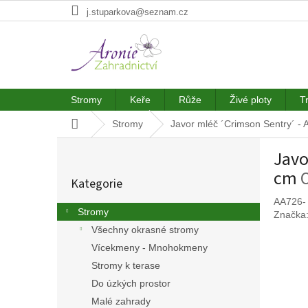
Přejít
j.stuparkova@seznam.cz
na
obsah
Stromy
Keře
Růže
Živé ploty
T
Domů
Stromy
Javor mléč ´Crimson Sentry´ - 
P
Javo
o
Přeskočit
s
cm
Kategorie
kategorie
t
r
AA726-
Stromy
Značka
a
Všechny okrasné stromy
n
n
Vícekmeny - Mnohokmeny
í
Stromy k terase
p
Do úzkých prostor
a
Malé zahrady