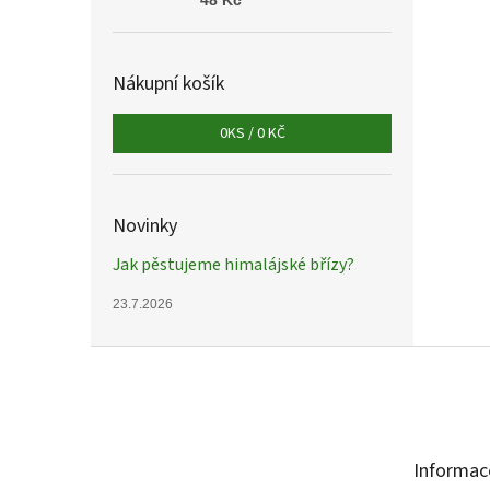
48 Kč
Nákupní košík
0
KS /
0 KČ
Novinky
Jak pěstujeme himalájské břízy?
23.7.2026
Z
á
p
a
t
Informac
í