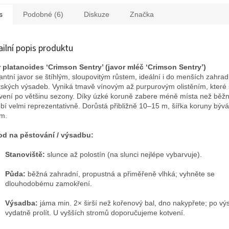
ivní podívanou.
objeven.
s
Podobné (6)
Diskuze
Značka
ailní popis produktu
 platanoides ‘Crimson Sentry’ (javor mléč ‘Crimson Sentry’)
antní javor se štíhlým, sloupovitým růstem, ideální i do menších zahrad,
ských výsadeb. Vyniká tmavě vínovým až purpurovým olistěním, které s
vení po většinu sezony. Díky úzké koruně zabere méně místa než běžn
bí velmi reprezentativně. Dorůstá přibližně 10–15 m, šířka koruny býv
m.
d na pěstování / výsadbu:
Stanoviště:
slunce až polostín (na slunci nejlépe vybarvuje).
Půda:
běžná zahradní, propustná a přiměřeně vlhká; vyhněte se
dlouhodobému zamokření.
Výsadba:
jáma min. 2× širší než kořenový bal, dno nakypřete; po v
vydatně prolít. U vyšších stromů doporučujeme kotvení.