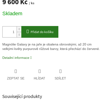
9 600 Kč
/ ks
Měrná
Skladem
cena:
Přidat do košíku
Magnólie Galaxy je na jaře je obalena obrovskými, až 20 cm
velkými květy purpurově růžové barvy, která přechází do červené.
Detailní informace
ZEPTAT SE
HLÍDAT
SDÍLET
Související produkty