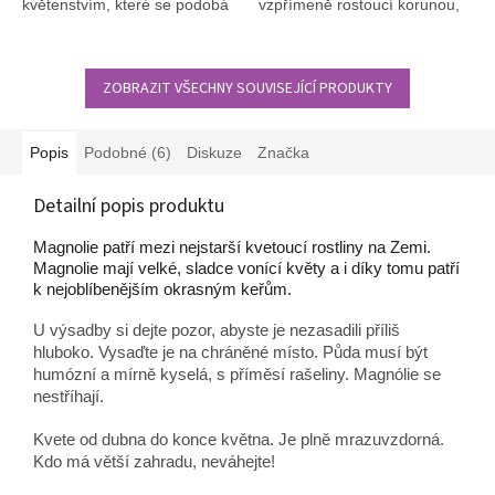
květenstvím, které se podobá
vzpřímeně rostoucí korunou,
květům vistárie.
vhodný jako solitéra i do alejí.
ZOBRAZIT VŠECHNY SOUVISEJÍCÍ PRODUKTY
Popis
Podobné (6)
Diskuze
Značka
Detailní popis produktu
Magnolie patří mezi nejstarší kvetoucí rostliny na Zemi.
Magnolie mají velké, sladce vonící květy a i díky tomu patří
k nejoblíbenějším okrasným keřům.
U výsadby si dejte pozor, abyste je nezasadili příliš
hluboko. Vysaďte je na chráněné místo. Půda musí být
humózní a mírně kyselá, s příměsí rašeliny. Magnólie se
nestříhají.
Kvete od dubna do konce května. Je plně mrazuvzdorná.
Kdo má větší zahradu, neváhejte!