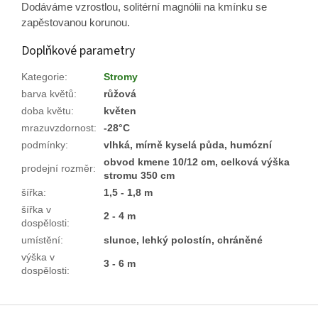
Dodáváme vzrostlou, solitérní magnólii na kmínku se
zapěstovanou korunou.
Doplňkové parametry
Kategorie
:
Stromy
barva květů
:
růžová
doba květu
:
květen
mrazuvzdornost
:
-28°C
podmínky
:
vlhká, mírně kyselá půda, humózní
obvod kmene 10/12 cm, celková výška
prodejní rozměr
:
stromu 350 cm
šířka
:
1,5 - 1,8 m
šířka v
2 - 4 m
dospělosti
:
umístění
:
slunce, lehký polostín, chráněné
výška v
3 - 6 m
dospělosti
:
Z