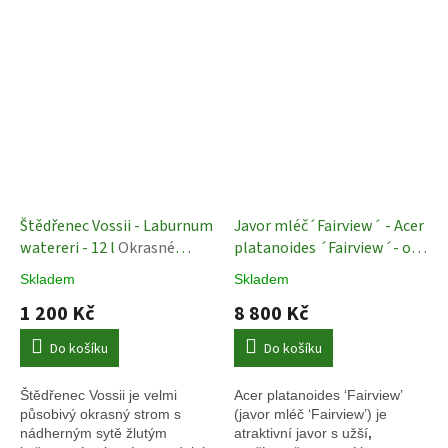
Štědřenec Vossii - Laburnum
Javor mléč´Fairview´ - Acer
watereri - 12 l
Okrasné
platanoides ´Fairview´- ok
stromy
12/14
Okrasné stromy
Skladem
Skladem
1 200 Kč
8 800 Kč
Do košíku
Do košíku
Štědřenec Vossii je velmi
Acer platanoides ‘Fairview’
působivý okrasný strom s
(javor mléč ‘Fairview’) je
nádherným sytě žlutým
atraktivní javor s užší
,