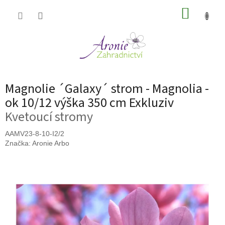
Přejít
NÁKUP
na
obsah
KOŠÍK
Magnolie ´Galaxy´ strom - Magnolia -
ok 10/12 výška 350 cm Exkluziv
Kvetoucí stromy
AAMV23-8-10-I2/2
Značka:
Aronie Arbo