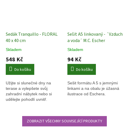
Sedák Tranquillo - FLORAL
Sešit A5 linkovaný - ´Vzduch
40 x 40 cm
a voda´ M.C. Escher
Skladem
Skladem
548 Kč
94 Kč
Do košíku
Do košíku
Užijte si slunečné dny na
Sešit formátu A 5 s jemnými
terase a vylepšete svůj
linkami a na obalu je úžasná
zahradní nábytek nebo si
ilustrace od Eschera.
udělejte pohodlí uvnitř.
ZOBRAZIT VŠECHNY SOUVISEJÍCÍ PRODUKTY