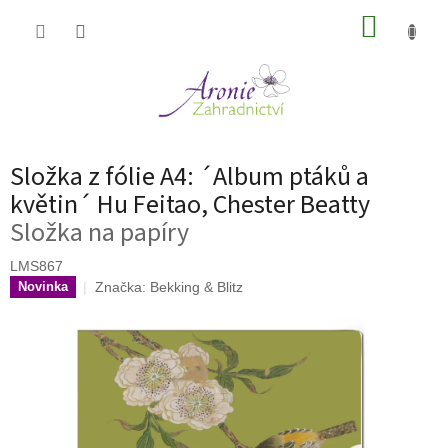
Přejít
NÁKUP
na
obsah
KOŠÍK
Složka z fólie A4: ´Album ptáků a
květin´ Hu Feitao, Chester Beatty
Složka na papíry
LMS867
Značka:
Bekking & Blitz
Novinka