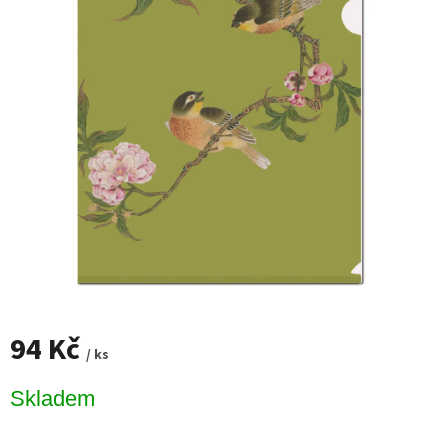
94 Kč
/ ks
Měrná
Skladem
cena: