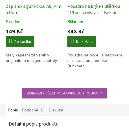
Zápisník s gumičkou A6, Pim
Pouzdro na brýle s utěrkou
a Pom
´Ptáci na vistárii´
Bekking
& Blitz
Skladem
Skladem
149 Kč
348 Kč
Do košíku
Do košíku
Malý kapesní zápisník v
Pouzdro na brýle i s hadříkem
originálním designu s koťaty.
s ilustrací od
Janneke
Brinkman.
ZOBRAZIT VŠECHNY SOUVISEJÍCÍ PRODUKTY
Popis
Podobné (6)
Diskuze
Detailní popis produktu