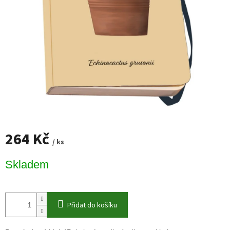
264 Kč
/ ks
Měrná
Skladem
cena:
Přidat do košíku