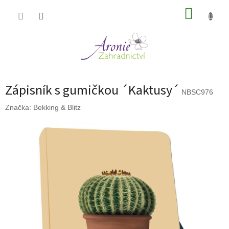
Přejít
NÁKUP
na
obsah
KOŠÍK
Zápisník s gumičkou ´Kaktusy´
NBSC976
Značka:
Bekking & Blitz