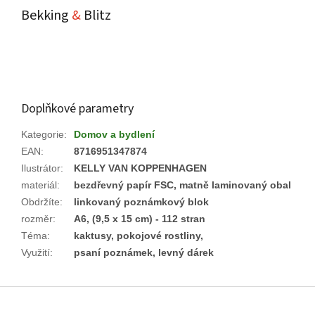
Bekking
&
Blitz
Doplňkové parametry
Kategorie
:
Domov a bydlení
EAN
:
8716951347874
Ilustrátor
:
KELLY VAN KOPPENHAGEN
materiál
:
bezdřevný papír FSC, matně laminovaný obal
Obdržíte
:
linkovaný poznámkový blok
rozměr
:
A6, (9,5 x 15 cm) - 112 stran
Téma
:
kaktusy, pokojové rostliny,
Využití
:
psaní poznámek, levný dárek
Z
á