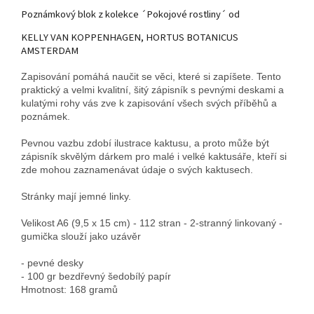
Poznámkový blok z kolekce ´Pokojové rostliny´ od
KELLY VAN KOPPENHAGEN, HORTUS BOTANICUS
AMSTERDAM
Zapisování pomáhá naučit se věci, které si zapíšete. Tento
praktický a velmi kvalitní, šitý zápisník s pevnými deskami a
kulatými rohy vás zve k zapisování všech svých příběhů a
poznámek.
Pevnou vazbu zdobí ilustrace kaktusu, a proto může být
zápisník skvělým dárkem pro malé i velké kaktusáře, kteří si
zde mohou zaznamenávat údaje o svých kaktusech.
Stránky mají jemné linky.
Velikost A6 (9,5 x 15 cm) - 112 stran - 2-stranný linkovaný -
gumička slouží jako uzávěr
- pevné desky
- 100 gr bezdřevný šedobílý papír
Hmotnost: 168 gramů