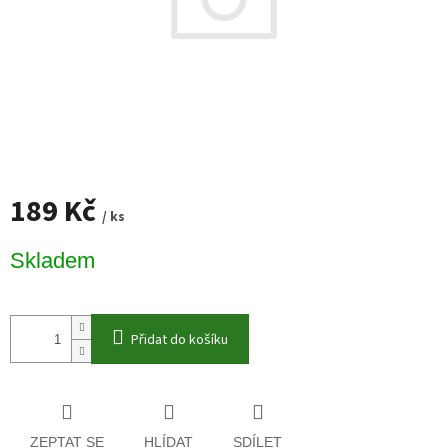
189 Kč
/ ks
Měrná
Skladem
cena:
Přidat do košíku
ZEPTAT SE
HLÍDAT
SDÍLET