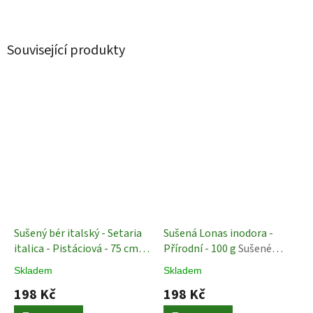
Související produkty
Sušený bér italský - Setaria
Sušená Lonas inodora -
italica - Pistáciová - 75 cm
Přírodní - 100 g
Sušené
Sušené Rostliny
rostliny
Skladem
Skladem
198 Kč
198 Kč