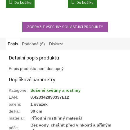
Do košíku
Do košíku
ZOBRAZIT VŠECHNY SOUVISEJÍCÍ PRODUKTY
Popis
Podobné (6)
Diskuze
Detailní popis produktu
Popis produktu není dostupný
Doplňkové parametry
Kategorie
:
Sušené květiny a rostliny
EAN
:
8.423342890337E12
balení
:
1 svazek
délka
:
30 cm
materiál
:
Přírodní rostlinný materiál
Bez vody, chránit před vlhkostí a přímým
péče
: