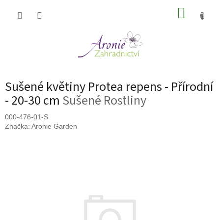
Přejít
NÁKUP
na
obsah
KOŠÍK
Sušené květiny Protea repens - Přírodní
- 20-30 cm
Sušené Rostliny
000-476-01-S
Značka:
Aronie Garden