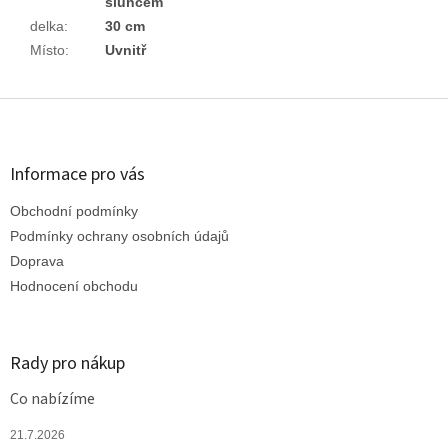
sluncem
delka
:
30 cm
Místo
:
Uvnitř
Z
á
p
a
Informace pro vás
t
Obchodní podmínky
í
Podmínky ochrany osobních údajů
Doprava
Hodnocení obchodu
Rady pro nákup
Co nabízíme
21.7.2026