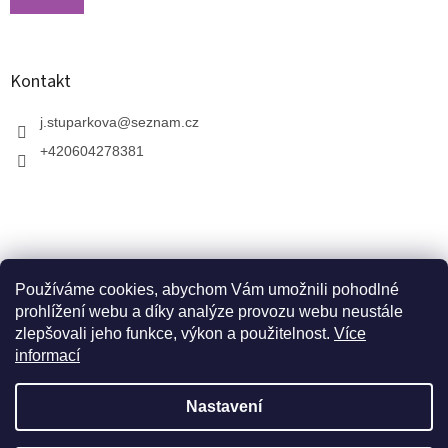
Kontakt
j.stuparkova
@
seznam.cz
+420604278381
Používáme cookies, abychom Vám umožnili pohodlné
prohlížení webu a díky analýze provozu webu neustále
zlepšovali jeho funkce, výkon a použitelnost.
Více
informací
V zahradnictví je možné osobně vybírat stromy a
vzrostlé keře. Dopravu k vám domů zajistíme naší
Vytvořil Shoptet
dopravou. Otevřeno máme ve středu, v pátek a v neděli
Nastavení
od 10:00 - 17:00. V srpnu je nutné volat předem a
domluvit schůzku. Jsme v prázdninovém režimu. Trvalky,