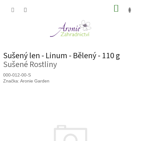
Přejít
NÁKUP
na
obsah
KOŠÍK
Sušený len - Linum - Bělený - 110 g
Sušené Rostliny
000-012-00-S
Značka:
Aronie Garden