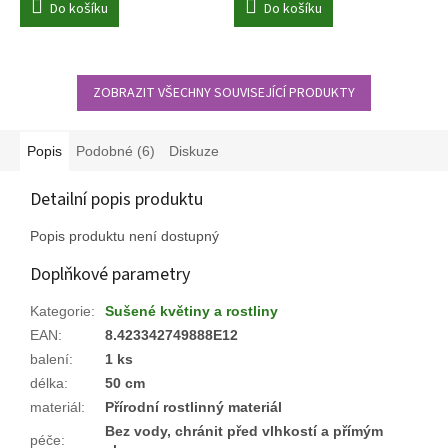
Do košíku
Do košíku
ZOBRAZIT VŠECHNY SOUVISEJÍCÍ PRODUKTY
Popis
Podobné (6)
Diskuze
Detailní popis produktu
Popis produktu není dostupný
Doplňkové parametry
Kategorie
:
Sušené květiny a rostliny
EAN
:
8.423342749888E12
balení
:
1 ks
délka
:
50 cm
materiál
:
Přírodní rostlinný materiál
Bez vody, chránit před vlhkostí a přímým
péče
: