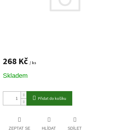
268 Kč
/ ks
Měrná
Skladem
cena:
Přidat do košíku
ZEPTAT SE
HLÍDAT
SDÍLET