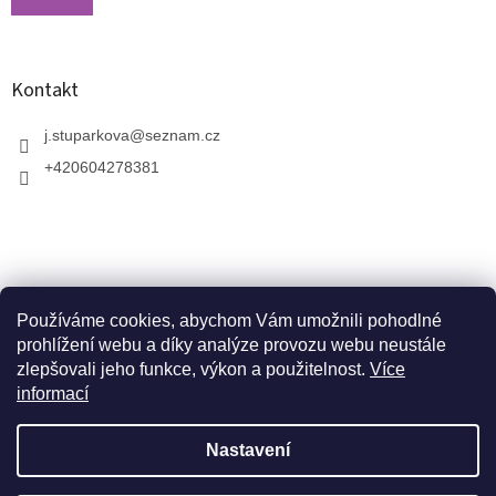
Kontakt
j.stuparkova
@
seznam.cz
+420604278381
Používáme cookies, abychom Vám umožnili pohodlné
prohlížení webu a díky analýze provozu webu neustále
zlepšovali jeho funkce, výkon a použitelnost.
Více
informací
V zahradnictví je možné osobně vybírat stromy a
vzrostlé keře. Dopravu k vám domů zajistíme naší
Vytvořil Shoptet
dopravou. Otevřeno máme ve středu, v pátek a v neděli
Nastavení
od 10:00 - 17:00. V srpnu je nutné volat předem a
domluvit schůzku. Jsme v prázdninovém režimu. Trvalky,