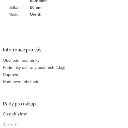
sluncem
delka
:
50 cm
Místo
:
Uvnitř
Z
á
p
a
Informace pro vás
t
Obchodní podmínky
í
Podmínky ochrany osobních údajů
Doprava
Hodnocení obchodu
Rady pro nákup
Co nabízíme
21.7.2026