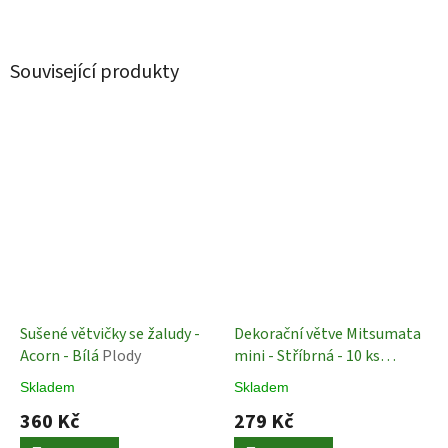
Související produkty
Sušené větvičky se žaludy -
Dekorační větve Mitsumata
Acorn - Bílá
Plody
mini - Stříbrná - 10 ks
Sušené Rostliny
Skladem
Skladem
360 Kč
279 Kč