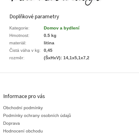
Doplňkové parametry
Kategorie
:
Domov a bydlení
Hmotnost
:
0.5 kg
materiál
:
litina
Čistá váha v kg
:
0,45
rozměr
:
(ŠxHxV): 14,1x5,1x7,2
Z
á
p
a
Informace pro vás
t
Obchodní podmínky
í
Podmínky ochrany osobních údajů
Doprava
Hodnocení obchodu