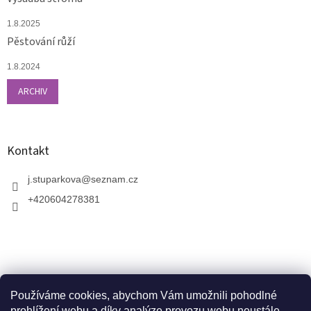
1.8.2025
Pěstování růží
1.8.2024
ARCHIV
Kontakt
j.stuparkova
@
seznam.cz
+420604278381
Používáme cookies, abychom Vám umožnili pohodlné
prohlížení webu a díky analýze provozu webu neustále