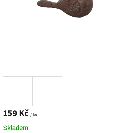
159 Kč
/ ks
Měrná
Skladem
cena: