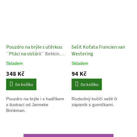
Pouzdro na brýle s utěrkou
Sešit Koťata Francien van
´Ptáci na vistárii´
Bekking
Westering
& Blitz
Skladem
Skladem
348 Kč
94 Kč
Do košíku
Do košíku
Pouzdro na brýle i s hadříkem
Rozkošný kočičí sešit či
s ilustrací od
Janneke
zápisník s gumičkami.
Brinkman.