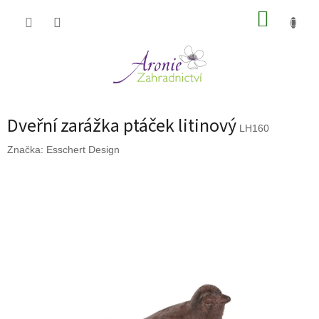
Přejít
NÁKUP
na
obsah
KOŠÍK
Dveřní zarážka ptáček litinový
LH160
Značka:
Esschert Design