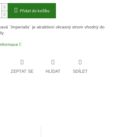
Přidat do košíku
kavá ´Imperialis´ je atraktivní okrasný strom vhodný do
dy.
 informace
ZEPTAT SE
HLÍDAT
SDÍLET