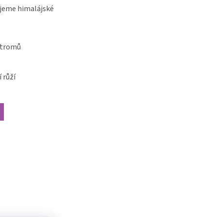
jeme himalájské
stromů
 růží