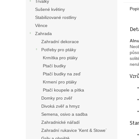
Trvalky
Popi
Sušené květiny
Stabilizované rostliny
Věnce
Det
Zahrada
Alnu
Zahradní dekorace
Neob
Potřeby pro ptáky
půso
Krmítka pro ptáky
soli
nená
Ptačí budky
Ptačí budky na zeď
Vzr
Krmení pro ptáky
Ptačí koupele a pítka
Domky pro zvěř
Divoká zvěř a hmyz
Semena, osivo a sadba
Sta
Zahradnické nářadí
Zahradní rukavice 'Kent & Stowe´
Grily a ohniště