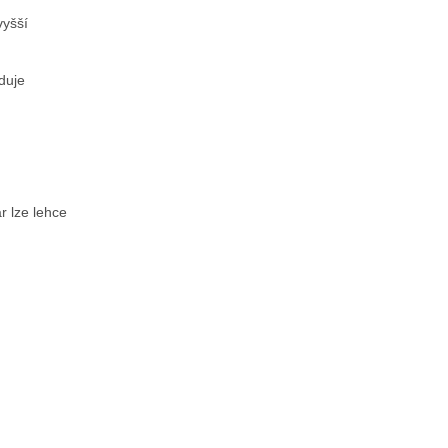
vyšší
duje
r lze lehce