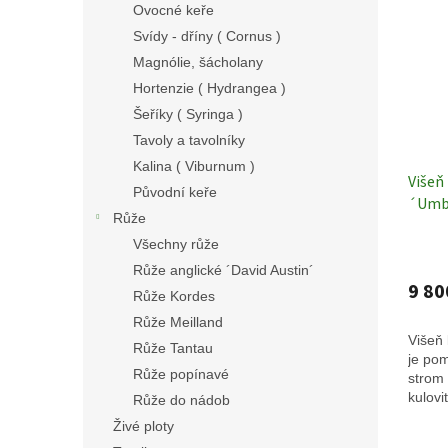
Ovocné keře
Svídy - dříny ( Cornus )
Magnólie, šácholany
Hortenzie ( Hydrangea )
Šeříky ( Syringa )
Tavoly a tavolníky
Kalina ( Viburnum )
Višeň
Původní keře
´Umbr
Růže
emine
Všechny růže
ok 18
stro
Růže anglické ´David Austin´
9 80
Růže Kordes
Růže Meilland
Višeň 
Růže Tantau
je pom
Růže popínavé
strom
kulovi
Růže do nádob
Živé ploty