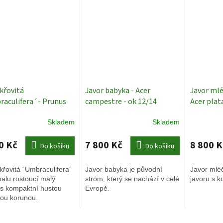
 křovitá
Javor babyka - Acer
Javor ml
aculifera´- Prunus
campestre - ok 12/14
Acer plat
ns ´Umbraculifera´
Původní stromy
´Globosu
Skladem
Skladem
/20 cm
Okrasné
Okrasné 
my
0 Kč
7 800 Kč
8 800 K
Do košíku
Do košíku
křovitá ´Umbraculifera´
Javor babyka je původní
Javor mlé
alu rostoucí malý
strom, který se nachází v celé
javoru s k
 s kompaktní hustou
Evropě.
tou korunou.