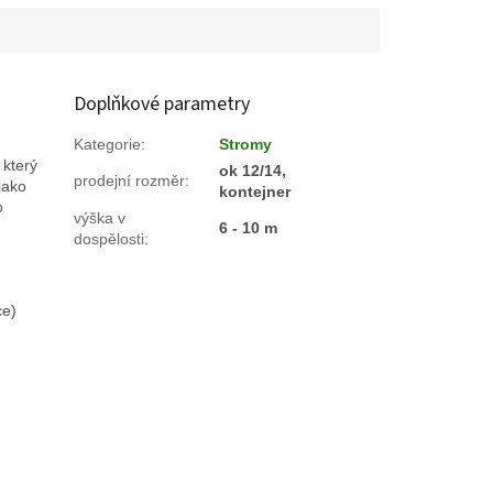
Doplňkové parametry
Kategorie
:
Stromy
 který
ok 12/14,
prodejní rozměr
:
jako
kontejner
o
výška v
6 - 10 m
dospělosti
:
ce)