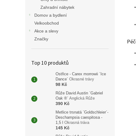
Zahradní nábytek
Domov a bydlení
Velkoobchod
Akce a slevy
Značky
Péč
Top 10 produktů
Ostřice - Carex morrowii ´Ice
Dance´
Okrasné trávy
98 Kč
Růže David Austin ´Gabriel
Oak ®´
Anglická Růže
390 Kč
Metlice trsnatá ´Goldschleier´-
Deschampsia caespitosa -
1,5 l
Okrasná tráva
145 Kč