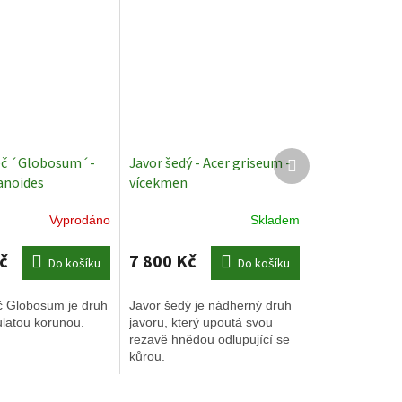
Další
éč ´Globosum´-
Javor šedý - Acer griseum -
produkt
anoides
vícekmen
m´- ok 12-14
Vyprodáno
Skladem
stromy
č
7 800 Kč
Do košíku
Do košíku
č Globosum je druh
Javor šedý je nádherný druh
ulatou korunou.
javoru, který upoutá svou
rezavě hnědou odlupující se
kůrou.