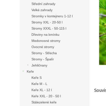
n
Střední zahrady
e
Velké zahrady
l
Stromky v kontejneru 1-12 l
Stromy XXL - 20-50 l
Stromy XXXL - 50-115 l
Dřeviny na kmínku
Medonosné stromy
Ovocné stromy
Stromy - Střecha
Stromy - Špalír
Jehličnany
Keře
Keře S
Keře M - L
Souvi
Keře XL - 12 l
Keře XXL - 20 - 50 l
Stálezelené keře