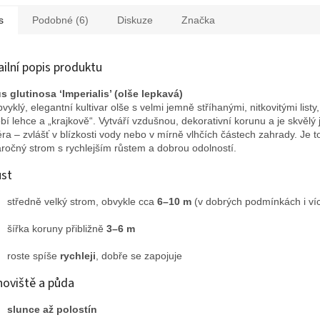
s
Podobné (6)
Diskuze
Značka
ailní popis produktu
s glutinosa ‘Imperialis’ (olše lepkavá)
vyklý, elegantní kultivar olše s velmi jemně stříhanými, nitkovitými listy,
bí lehce a „krajkově“. Vytváří vzdušnou, dekorativní korunu a je skvělý 
téra – zvlášť v blízkosti vody nebo v mírně vlhčích částech zahrady. Je t
ročný strom s rychlejším růstem a dobrou odolností.
ůst
středně velký strom, obvykle cca
6–10 m
(v dobrých podmínkách i ví
šířka koruny přibližně
3–6 m
roste spíše
rychleji
, dobře se zapojuje
noviště a půda
slunce až polostín