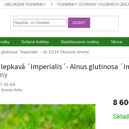
OBCHODNÍ PODMÍNKY
PODMÍNKY OCHRANY OSOBNÍCH ÚDA
HLEDAT
rvalky
Sušené květiny
Stabilizované rostliny
Věnce
 glutinosa ´Imperialis´ - ok 12/14
Okrasné stromy
 lepkavá ´Imperialis´- Alnus glutinosa ´I
omy
7-26-G6
:
Aronie Arbo
8 6
Měrná
Skla
cena: