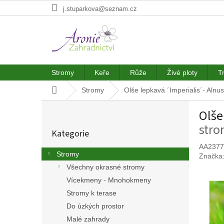
Přejít
j.stuparkova@seznam.cz
na
obsah
Stromy
Keře
Růže
Živé ploty
T
Domů
Stromy
Olše lepkavá ´Imperialis´- Alnus
P
Olše
o
Přeskočit
s
str
Kategorie
kategorie
t
r
AA2377
Stromy
Značka
a
Všechny okrasné stromy
n
n
Vícekmeny - Mnohokmeny
í
Stromy k terase
p
Do úzkých prostor
a
Malé zahrady