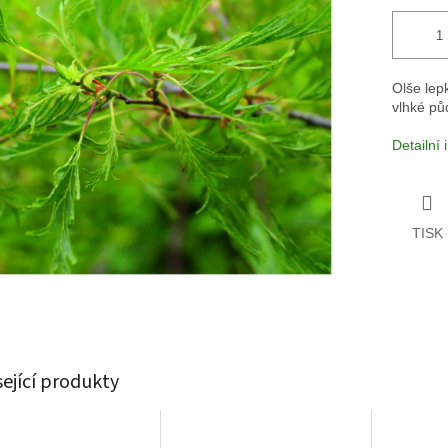
Olše lep
vlhké pů
Detailní
TISK
sející produkty