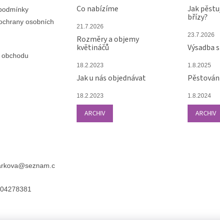
Co nabízíme
Jak pěstu
podmínky
břízy?
ochrany osobních
21.7.2026
23.7.2026
Rozměry a objemy
květináčů
Výsadba 
 obchodu
18.2.2023
1.8.2025
Jak u nás objednávat
Pěstování
18.2.2023
1.8.2024
ARCHIV
ARCHIV
arkova
@
seznam.c
04278381