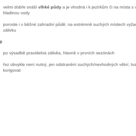
velmi dobře snáší
vlhké půdy
a je vhodná i k jezírkům či na místa s 
hladinou vody
poroste i v běžné zahradní půdě; na extrémně suchých místech vyža
zálivku
e
po výsadbě pravidelná zálivka, hlavně v prvních sezónách
řez obvykle není nutný, jen odstranění suchých/nevhodných větví; tva
korigovat