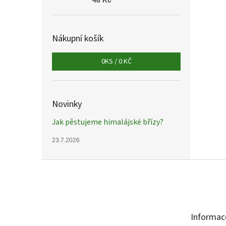
48 Kč
Nákupní košík
0
KS /
0 KČ
Novinky
Jak pěstujeme himalájské břízy?
23.7.2026
Z
á
p
a
t
Informac
í