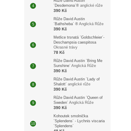
Růže David Austin
´Desdemona´®
anglické růže
390 Kč
Růže David Austin
´Bathsheba´ ®
Anglická Růže
390 Kč
Metlice trsnatá ´Goldschleier´-
Deschampsia caespitosa
Okrasné trávy
78 Kč
Růže David Austin ´Bring Me
Sunshine´
Anglická Růže
390 Kč
Růže David Austin ´Lady of
Shalott´
anglické růže
390 Kč
Růže David Austin ´Queen of
Sweden´
Anglická Růže
390 Kč
Kohoutek smolnička
´Splendens´ - Lychnis viscaria
´Splendens´