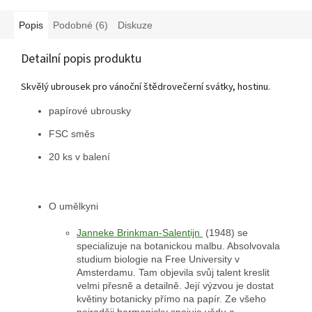
Popis
Podobné (6)
Diskuze
Detailní popis produktu
Skvělý ubrousek pro vánoční štědrovečerní svátky, hostinu.
papírové ubrousky
FSC směs
20 ks v balení
O umělkyni
Janneke Brinkman-Salentijn
(1948) se
specializuje na botanickou malbu. Absolvovala
studium biologie na Free University v
Amsterdamu. Tam objevila svůj talent kreslit
velmi přesně a detailně. Její výzvou je dostat
květiny botanicky přímo na papír. Ze všeho