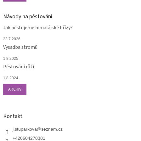
Návody na pěstování
Jak pěstujeme himalájské břízy?
23.7.2026
Výsadba stromů
1.8.2025
Pěstování růží
1.8.2024
ARCHIV
Kontakt
j.stuparkova
@
seznam.cz
+420604278381