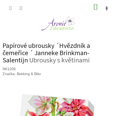
Přejít
NÁKUP
na
obsah
KOŠÍK
Papírové ubrousky ´Hvězdník a
čemeřice ´ Janneke Brinkman-
Salentijn
Ubrousky s květinami
NK1206
Značka:
Bekking & Blitz