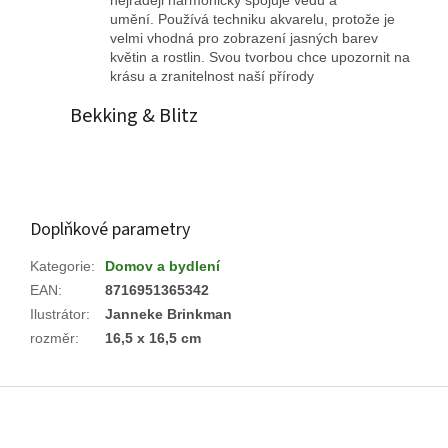
nejraději harmonicky spojuje vědu a
umění. Používá techniku ​​akvarelu, protože je
velmi vhodná pro zobrazení jasných barev
květin a rostlin. Svou tvorbou chce upozornit na
krásu a zranitelnost naší přírody
Bekking
&
Blitz
Doplňkové parametry
Kategorie
:
Domov a bydlení
EAN
:
8716951365342
Ilustrátor
:
Janneke Brinkman
rozměr
:
16,5 x 16,5 cm
Z
á
p