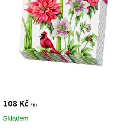
108 Kč
/ ks
Měrná
Skladem
cena: