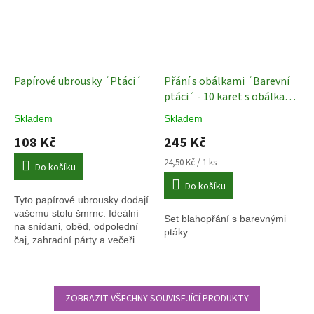
Papírové ubrousky ´Ptáci´
Přání s obálkami ´Barevní
ptáci´ - 10 karet s obálkami
Set blahopřání s barevnými
Skladem
Skladem
ptáky
108 Kč
245 Kč
Měrná
24,50 Kč / 1 ks
Do košíku
cena:
Do košíku
Tyto papírové ubrousky dodají
vašemu stolu šmrnc. Ideální
Set blahopřání s barevnými
na snídani, oběd, odpolední
ptáky
čaj, zahradní párty a večeři.
ZOBRAZIT VŠECHNY SOUVISEJÍCÍ PRODUKTY