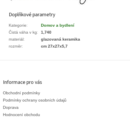
Doplňkové parametry
Kategorie
:
Domov a bydlení
Čistá váha v kg
:
1,740
materiál
:
glazovaná keramika
rozměr
:
cm 27x27x5,7
Z
á
p
a
Informace pro vás
t
Obchodní podmínky
í
Podmínky ochrany osobních údajů
Doprava
Hodnocení obchodu