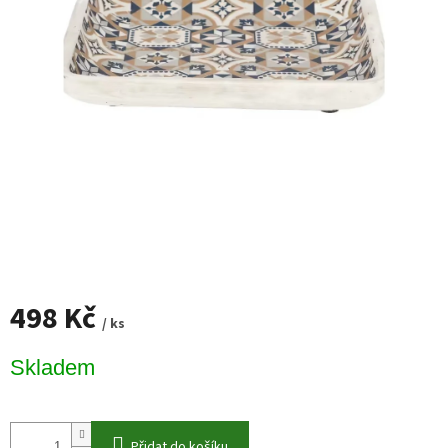
498 Kč
/ ks
Měrná
Skladem
cena:
Přidat do košíku