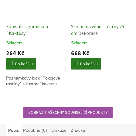
Zápisník s gumičkou
Stojan na věnec - černý 25
´Kaktusy´
cm
Dekorace
Skladem
Skladem
264 Kč
668 Kč
Do košíku
Do košíku
Poznámkový blok ´Pokojové
rostliny´ s ilustrací kaktusu.
ZOBRAZIT VŠECHNY SOUVISEJÍCÍ PRODUKTY
Popis
Podobné (6)
Diskuze
Značka