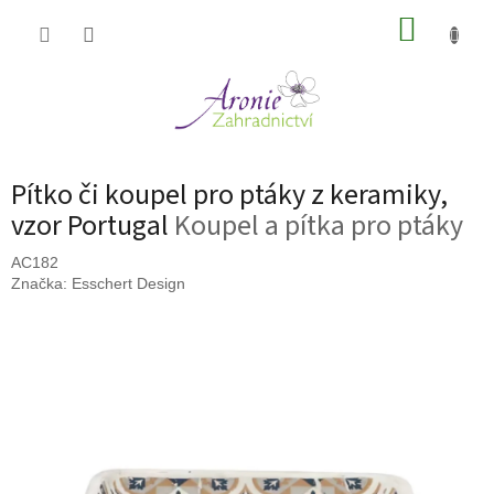
Přejít
NÁKUP
na
obsah
KOŠÍK
Pítko či koupel pro ptáky z keramiky,
vzor Portugal
Koupel a pítka pro ptáky
AC182
Značka:
Esschert Design