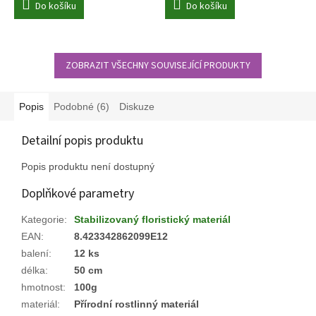
Do košíku
Do košíku
ZOBRAZIT VŠECHNY SOUVISEJÍCÍ PRODUKTY
Popis
Podobné (6)
Diskuze
Detailní popis produktu
Popis produktu není dostupný
Doplňkové parametry
Kategorie
:
Stabilizovaný floristický materiál
EAN
:
8.423342862099E12
balení
:
12 ks
délka
:
50 cm
hmotnost
:
100g
materiál
:
Přírodní rostlinný materiál