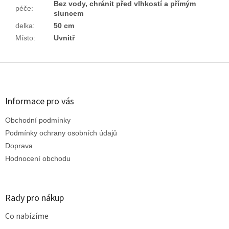
Bez vody, chránit před vlhkostí a přímým
péče
:
sluncem
delka
:
50 cm
Místo
:
Uvnitř
Z
á
p
a
Informace pro vás
t
Obchodní podmínky
í
Podmínky ochrany osobních údajů
Doprava
Hodnocení obchodu
Rady pro nákup
Co nabízíme