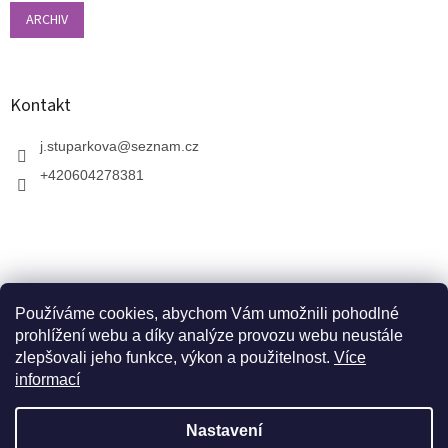
ARCHIV
Kontakt
j.stuparkova
@
seznam.cz
+420604278381
Používáme cookies, abychom Vám umožnili pohodlné
prohlížení webu a díky analýze provozu webu neustále
zlepšovali jeho funkce, výkon a použitelnost.
Více
informací
V zahradnictví je možné osobně vybírat stromy a
vzrostlé keře. Dopravu k vám domů zajistíme naší
Vytvořil Shoptet
dopravou. Otevřeno máme ve středu, v pátek a v neděli
Nastavení
od 10:00 - 17:00. V srpnu je nutné volat předem a