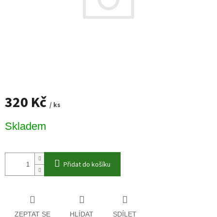
320 Kč
/ ks
Měrná
Skladem
cena:
Přidat do košíku
ZEPTAT SE
HLÍDAT
SDÍLET