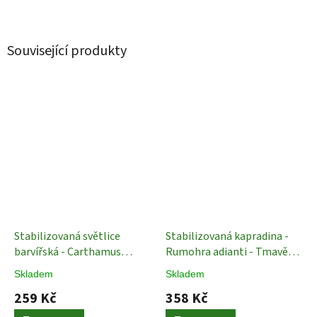
Související produkty
Stabilizovaná světlice
Stabilizovaná kapradina -
barvířská - Carthamus
Rumohra adianti - Tmavě
tinctorius - Bílá - 60-70cm
zelená - 10 ks
Stabilizované
Skladem
Skladem
Stabilizované Rostliny
Rostliny
259 Kč
358 Kč