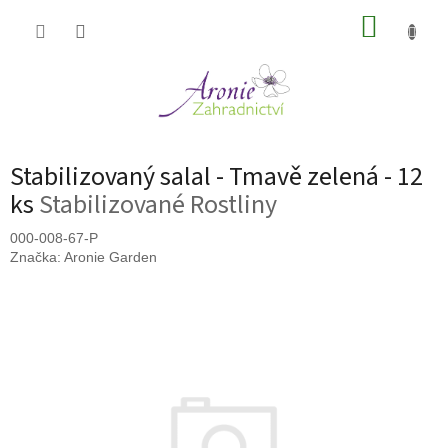
Přejít
NÁKUP
na
obsah
KOŠÍK
Stabilizovaný salal - Tmavě zelená - 12
ks
Stabilizované Rostliny
000-008-67-P
Značka:
Aronie Garden