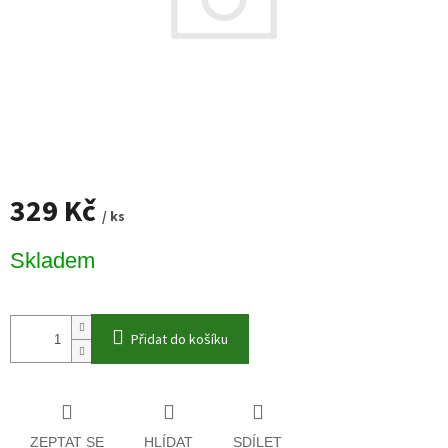
329 Kč
/ ks
Měrná
Skladem
cena:
Přidat do košíku
ZEPTAT SE
HLÍDAT
SDÍLET