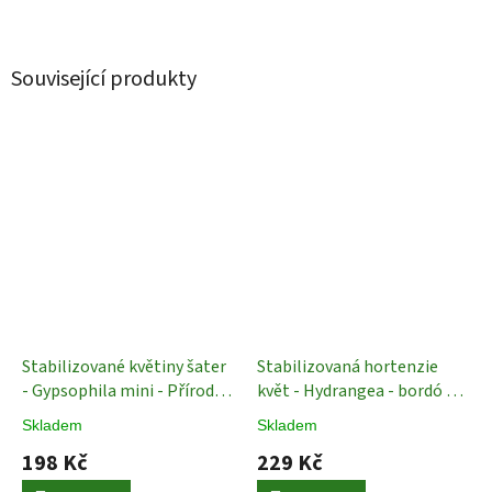
Související produkty
Stabilizované květiny šater
Stabilizovaná hortenzie
- Gypsophila mini - Přírodní
květ - Hydrangea - bordó 1 -
- 100 g
Stabilizované
2 kusy
Stabilizované
Skladem
Skladem
Rostliny
Rostliny
198 Kč
229 Kč