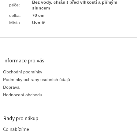
Bez vody, chránit před vlhkostí a přímým
péče
:
sluncem
delka
:
70 cm
Místo
:
Uvnitř
Z
á
p
a
Informace pro vás
t
Obchodní podmínky
í
Podmínky ochrany osobních údajů
Doprava
Hodnocení obchodu
Rady pro nákup
Co nabízíme