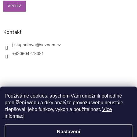
ARCHIV
Kontakt
j.stuparkova
@
seznam.cz
+420604278381
Používáme cookies, abychom Vám umožnili pohodlné
prohlížení webu a díky analýze provozu webu neustále
zlepšovali jeho funkce, výkon a použitelnost.
Více
informací
V zahradnictví je možné osobně vybírat stromy a
vzrostlé keře. Dopravu k vám domů zajistíme naší
Vytvořil Shoptet
dopravou. Otevřeno máme ve středu, v pátek a v neděli
Nastavení
od 10:00 - 17:00. V srpnu je nutné volat předem a