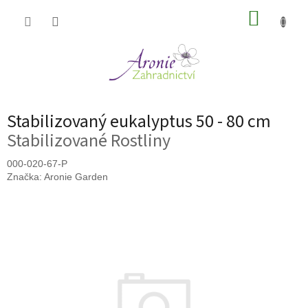
Přejít
NÁKUP
na
obsah
KOŠÍK
Stabilizovaný eukalyptus 50 - 80 cm
Stabilizované Rostliny
000-020-67-P
Značka:
Aronie Garden