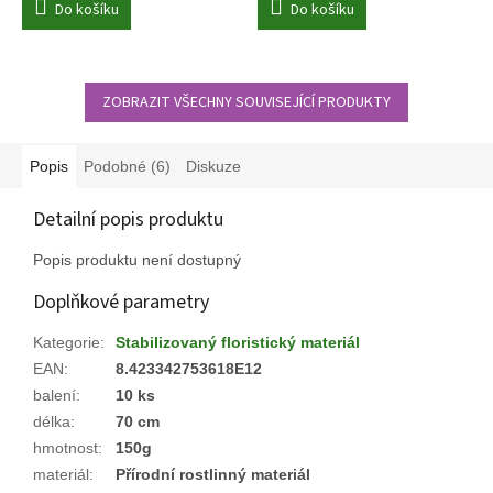
Do košíku
Do košíku
ZOBRAZIT VŠECHNY SOUVISEJÍCÍ PRODUKTY
Popis
Podobné (6)
Diskuze
Detailní popis produktu
Popis produktu není dostupný
Doplňkové parametry
Kategorie
:
Stabilizovaný floristický materiál
EAN
:
8.423342753618E12
balení
:
10 ks
délka
:
70 cm
hmotnost
:
150g
materiál
:
Přírodní rostlinný materiál