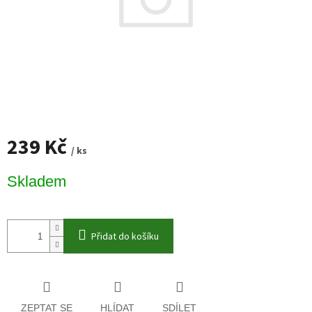
239 Kč
/ ks
Měrná
Skladem
cena:
Přidat do košíku
ZEPTAT SE
HLÍDAT
SDÍLET