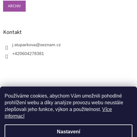
ARCHIV
Kontakt
j.stuparkova
@
seznam.cz
+420604278381
Používáme cookies, abychom Vám umožnili pohodlné
prohlížení webu a díky analýze provozu webu neustále
zlepšovali jeho funkce, výkon a použitelnost.
Více
informací
V zahradnictví je možné osobně vybírat stromy a
vzrostlé keře. Dopravu k vám domů zajistíme naší
Vytvořil Shoptet
dopravou. Otevřeno máme ve středu, v pátek a v neděli
Nastavení
od 10:00 - 17:00. V srpnu je nutné volat předem a