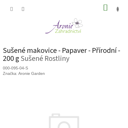
Přejít
NÁKUP
na
obsah
KOŠÍK
Sušené makovice - Papaver - Přírodní -
200 g
Sušené Rostliny
000-095-04-S
Značka:
Aronie Garden