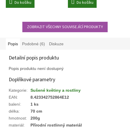
Do košíku
Do košíku
ZOBRAZIT VŠECHNY SOUVISEJÍCÍ PRODUKTY
Popis
Podobné (6)
Diskuze
Detailní popis produktu
Popis produktu není dostupný
Doplňkové parametry
Kategorie
:
Sušené květiny a rostliny
EAN
:
8.423342752864E12
balení
:
1 ks
délka
:
70 cm
hmotnost
:
200g
materiál
:
Přírodní rostlinný materiál