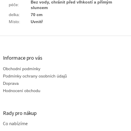
Bez vody, chránit před vlhkostí a přímým
péče
:
sluncem
delka
:
70 cm
Místo
:
Uvnitř
Z
á
p
a
Informace pro vás
t
Obchodní podmínky
í
Podmínky ochrany osobních údajů
Doprava
Hodnocení obchodu
Rady pro nákup
Co nabízíme