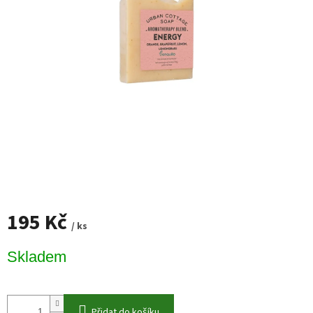
195 Kč
/ ks
Měrná
Skladem
cena:
Přidat do košíku