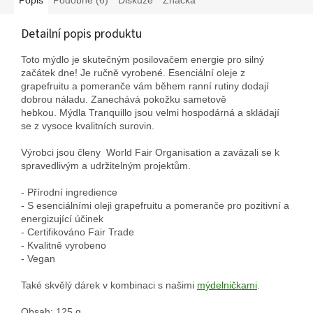
Detailní popis produktu
Toto mýdlo je skutečným posilovačem energie pro silný
začátek dne!
Je ručně vyrobené.
Esenciální oleje z
grapefruitu a pomeranče vám během ranní rutiny dodají
dobrou náladu.
Zanechává pokožku sametově
hebkou.
M
ýdla Tranquillo jsou velmi hospodárná a skládají
se z vysoce kvalitních surovin.
Výrobci jsou členy World Fair Organisation a zavázali se k
spravedlivým a udržitelným projektům.
- Přírodní ingredience
- S esenciálními oleji grapefruitu a
pomeranče pro pozitivní a
energizující účinek
- Certifikováno Fair Trade
- Kvalitně vyrobeno
- Vegan
Také skvělý dárek v kombinaci s našimi
mýdelničkami
.
Obsah: 125 g