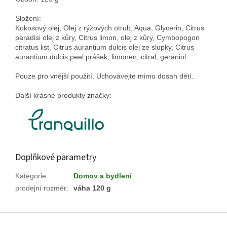
Složení:
Kokosový olej, Olej z rýžových otrub, Aqua, Glycerin, Citrus
paradisi olej z kůry, Citrus limon, olej z kůry, Cymbopogon
citratus list, Citrus aurantium dulcis olej ze slupky, Citrus
aurantium dulcis peel prášek, limonen, citral, geraniol
Pouze pro vnější použití.
Uchovávejte mimo dosah dětí.
Další krásné produkty značky:
Doplňkové parametry
Kategorie
:
Domov a bydlení
prodejní rozměr
:
váha 120 g
Z