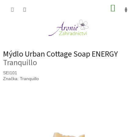
Přejít
NÁKUP
na
obsah
KOŠÍK
Mýdlo Urban Cottage Soap ENERGY
Tranquillo
SEI101
Značka:
Tranquillo