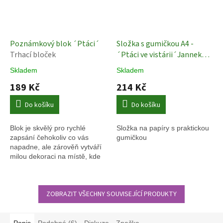
Poznámkový blok ´Ptáci´
Složka s gumičkou A4 -
Trhací bloček
´Ptáci ve vistárii´Janneke
Brinkman
Složka na papíry
Skladem
Skladem
189 Kč
214 Kč
Do košíku
Do košíku
Blok je skvělý pro rychlé
Složka na papíry s praktickou
zapsání čehokoliv co vás
gumičkou
napadne, ale zárověň vytváří
milou dekoraci na místě, kde
je umístěn.
ZOBRAZIT VŠECHNY SOUVISEJÍCÍ PRODUKTY
Popis
Podobné (6)
Diskuze
Značka