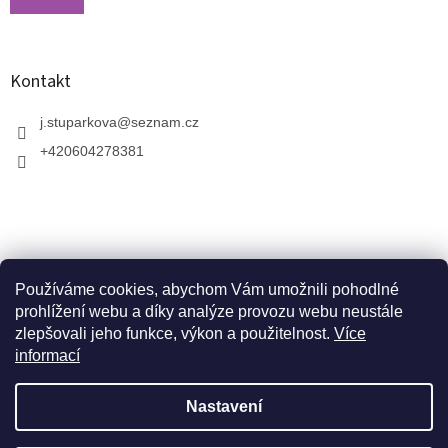
Kontakt
j.stuparkova
@
seznam.cz
+420604278381
Používáme cookies, abychom Vám umožnili pohodlné
prohlížení webu a díky analýze provozu webu neustále
zlepšovali jeho funkce, výkon a použitelnost.
Více
informací
V zahradnictví je možné osobně vybírat stromy a
vzrostlé keře. Dopravu k vám domů zajistíme naší
Vytvořil Shoptet
dopravou. Otevřeno máme ve středu, v pátek a v neděli
Nastavení
od 10:00 - 17:00. V srpnu je nutné volat předem a
domluvit schůzku. Jsme v prázdninovém režimu. Trvalky,