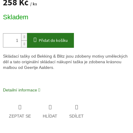
258 Kč
/ ks
Měrná
Skladem
cena:
Přidat do košíku
Skládací tašky od Bekking
&
Blitz jsou zdobeny motivy uměleckých
děl a tato originální skládací nákupní taška je zdobena krásnou
malbou od Geertje Aalders.
Detailní informace
ZEPTAT SE
HLÍDAT
SDÍLET