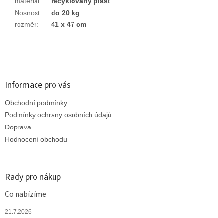
materiál
:
recyklovaný plast
Nosnost
:
do 20 kg
rozměr
:
41 x 47 cm
Z
á
p
a
Informace pro vás
t
Obchodní podmínky
í
Podmínky ochrany osobních údajů
Doprava
Hodnocení obchodu
Rady pro nákup
Co nabízíme
21.7.2026