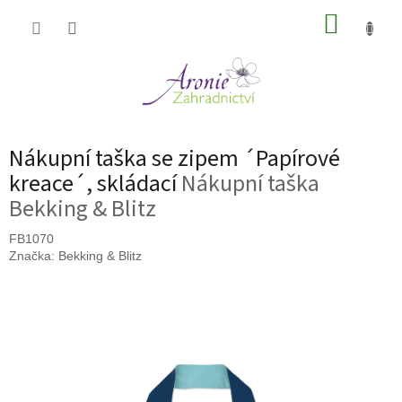
Přejít
NÁKUP
na
obsah
KOŠÍK
Nákupní taška se zipem ´Papírové
kreace´, skládací
Nákupní taška
Bekking & Blitz
FB1070
Značka:
Bekking & Blitz