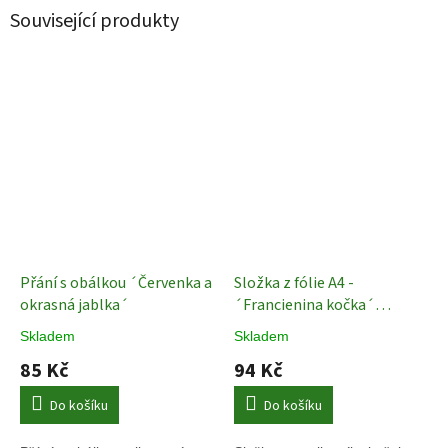
Související produkty
Přání s obálkou ´Červenka a
Složka z fólie A4 -
okrasná jablka´
´Francienina kočka´
Francien van Westering
Skladem
Skladem
Složka na papíry
85 Kč
94 Kč
Do košíku
Do košíku