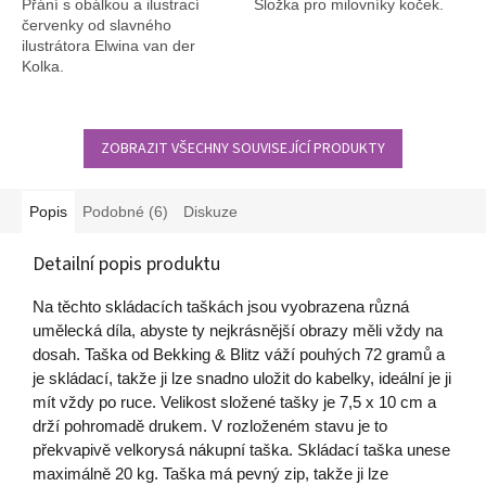
Přání s obálkou a ilustrací
Složka pro milovníky koček.
červenky od slavného
ilustrátora Elwina van der
Kolka.
ZOBRAZIT VŠECHNY SOUVISEJÍCÍ PRODUKTY
Popis
Podobné (6)
Diskuze
Detailní popis produktu
Na těchto skládacích taškách jsou vyobrazena různá
umělecká díla, abyste ty nejkrásnější obrazy měli vždy na
dosah. Taška od Bekking & Blitz váží pouhých 72 gramů a
je skládací, takže ji lze snadno uložit do kabelky, ideální je ji
mít vždy po ruce. Velikost složené tašky je 7,5 x 10 cm a
drží pohromadě drukem. V rozloženém stavu je to
překvapivě velkorysá nákupní taška. Skládací taška unese
maximálně 20 kg. Taška má pevný zip, takže ji lze