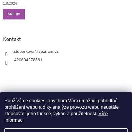
1.8.2024
ARCHIV
Kontakt
j.stuparkova
@
seznam.cz
+420604278381
Používáme cookies, abychom Vám umožnili pohodlné
prohlížení webu a díky analýze provozu webu neustále
zlepšovali jeho funkce, výkon a použitelnost.
Více
informací
V zahradnictví je možné osobně vybírat stromy a
vzrostlé keře. Dopravu k vám domů zajistíme naší
Vytvořil Shoptet