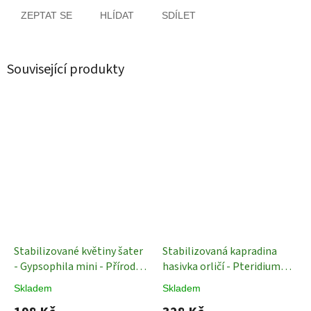
ZEPTAT SE
HLÍDAT
SDÍLET
Související produkty
Stabilizované květiny šater
Stabilizovaná kapradina
- Gypsophila mini - Přírodní
hasivka orličí - Pteridium
- 100 g
Stabilizované
aquilinum - Šedá - 45 cm
Skladem
Skladem
Rostliny
Stabilizované Rostliny