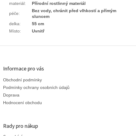
materiál
:
Přírodní rostlinný materiál
Bez vody, chránit před vlhkostí a přímým
péče
:
sluncem
delka
:
55 cm
Místo
:
Uvnitř
Z
á
p
a
Informace pro vás
t
Obchodní podmínky
í
Podmínky ochrany osobních údajů
Doprava
Hodnocení obchodu
Rady pro nákup