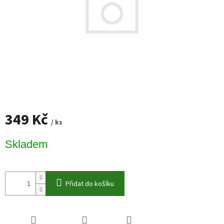
349 Kč
/ ks
Měrná
Skladem
cena:
Přidat do košíku