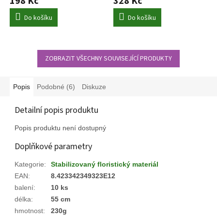
198 Kč
328 Kč
Do košíku
Do košíku
ZOBRAZIT VŠECHNY SOUVISEJÍCÍ PRODUKTY
Popis
Podobné (6)
Diskuze
Detailní popis produktu
Popis produktu není dostupný
Doplňkové parametry
Kategorie
:
Stabilizovaný floristický materiál
EAN
:
8.423342349323E12
balení
:
10 ks
délka
:
55 cm
hmotnost
:
230g