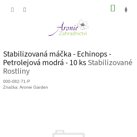
Přejít
NÁKUP
na
obsah
KOŠÍK
Stabilizovaná máčka - Echinops -
Petrolejová modrá - 10 ks
Stabilizované
Rostliny
000-082-71-P
Značka:
Aronie Garden